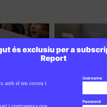
ut és exclusiu per a subscri
Report
Username
ix amb el teu correu i
Password
TRES
GÈNERE
/
EDUCACIÓ
uari i contrasenya que