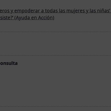
neros y empoderar a todas las mujeres y las niñas
siste?’ (Ayuda en Acción)
consulta