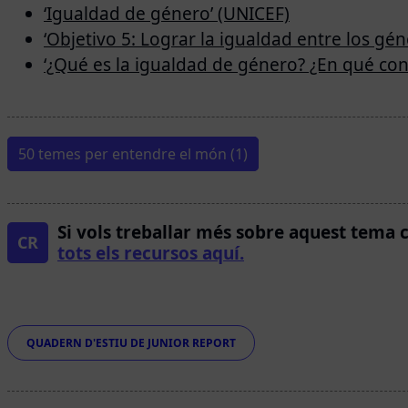
‘Igualdad de género’ (UNICEF)
‘Objetivo 5: Lograr la igualdad entre los gé
‘¿Qué es la igualdad de género? ¿En qué con
50 temes per entendre el món (1)
Si vols treballar més sobre aquest tema 
CR
tots els recursos aquí.
Etiquetes
QUADERN D'ESTIU DE JUNIOR REPORT