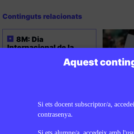
Continguts relacionats
8M: Dia
★
Internacional de la
Dona
Aquest conting
Si ets docent subscriptor/a, accede
contrasenya.
GÈNERE
/
LLE
Si ets alumne/a, accedeix amb l'us