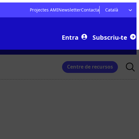
Projectes AMI
Newsletter
Contacta
Català
Entra
Subscriu-te
Searc
Centre de recursos
for: