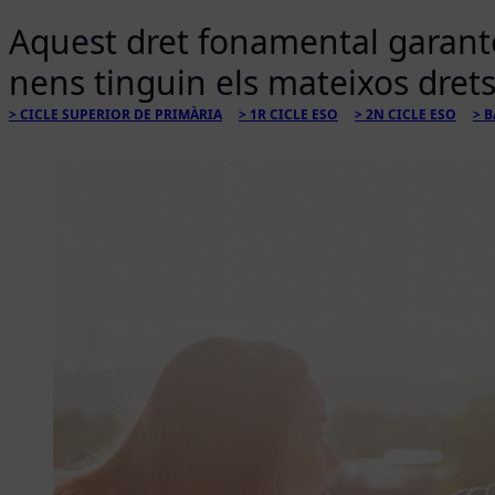
Aquest dret fonamental garante
nens tinguin els mateixos drets 
CICLE SUPERIOR DE PRIMÀRIA
1R CICLE ESO
2N CICLE ESO
B