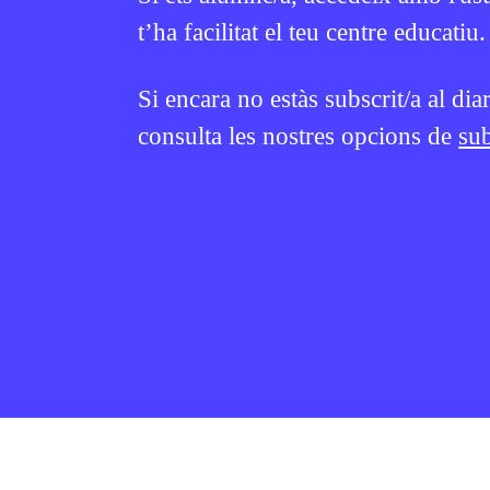
Claus 
★
t’ha facilitat el teu centre educatiu.
feminis
LAURA CUESTA
1
Si encara no estàs subscrit/a al dia
EI
2N CICLE ESO
BATXILLERAT
2N CICLE ESO
consulta les nostres opcions de
sub
1R CICLE ESO
1 HORA
1R CICLE ESO