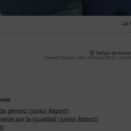
La 
Temps de lectur
1 D'AGOST DE 2025 · 6:00
/
ACTUALITZAT EL
1 DE SE
onts:
de género’ (Junior Report)
ente por la igualdad’ (Junior Report)
t)