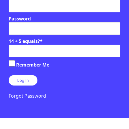
Password
14 + 5 equals?
*
Remember Me
Forgot Password
PUBLICITAT: