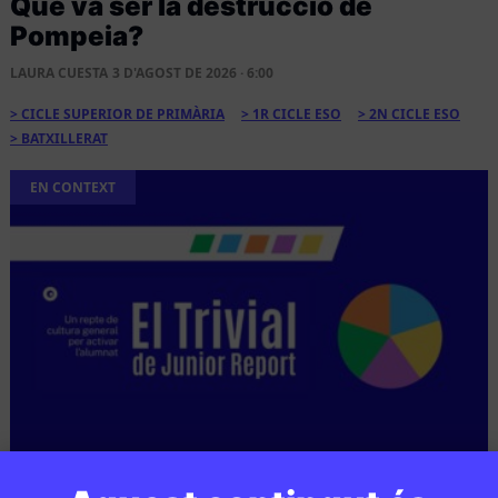
Què va ser la destrucció de
Pompeia?
LAURA CUESTA
3 D'AGOST DE 2026 · 6:00
CICLE SUPERIOR DE PRIMÀRIA
1R CICLE ESO
2N CICLE ESO
BATXILLERAT
EN CONTEXT
CULTURA