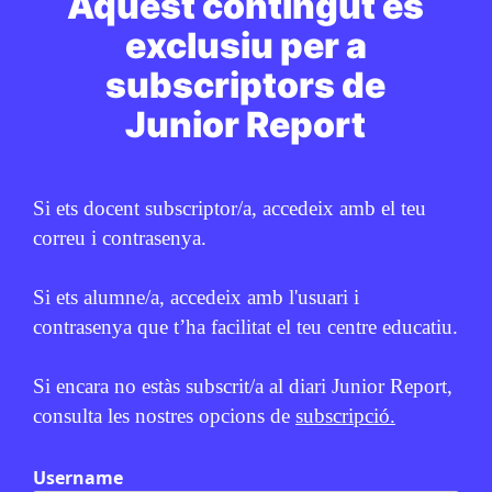
Aquest contingut és
Trivial de cultura general (18)
exclusiu per a
JUNIOR REPORT
31 DE JULIOL DE 2026 · 6:00
subscriptors de
BATXILLERAT
CICLE SUPERIOR DE PRIMÀRIA
1R CICLE ESO
Junior Report
2N CICLE ESO
Si ets docent subscriptor/a, accedeix amb el teu
PUBLICITAT:
correu i contrasenya.
Si ets alumne/a, accedeix amb l'usuari i
contrasenya que t’ha facilitat el teu centre educatiu.
Si encara no estàs subscrit/a al diari Junior Report,
consulta les nostres opcions de
subscripció.
Username