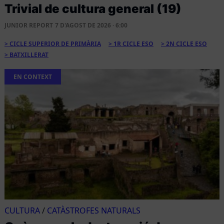
Trivial de cultura general (19)
JUNIOR REPORT
7 D'AGOST DE 2026 · 6:00
CICLE SUPERIOR DE PRIMÀRIA
1R CICLE ESO
2N CICLE ESO
BATXILLERAT
EN CONTEXT
CULTURA
/
CATÀSTROFES NATURALS