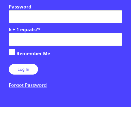
Password
6 + 1 equals?
*
Remember Me
Forgot Password
PUBLICITAT: