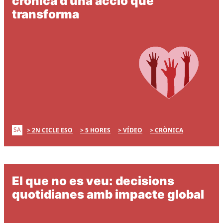
crònica d’una acció que
transforma
SA
2N CICLE ESO
5 HORES
VÍDEO
CRÒNICA
El que no es veu: decisions
quotidianes amb impacte global