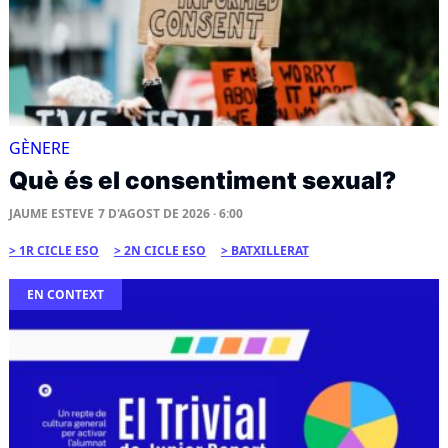
GÈNERE
Què és el consentiment sexual?
JAUME ESTEVE
7 D'AGOST DE 2026 · 6:00
1R CICLE ESO
2N CICLE ESO
BATXILLERAT
EN CONTEXT