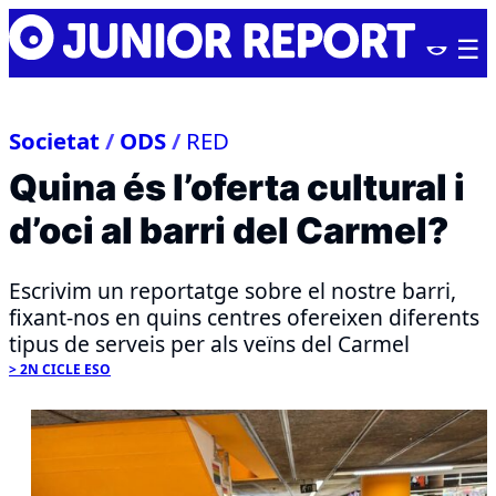
Skip
Junior
to
Report
content
Societat
/
ODS
/
RED
Quina és l’oferta cultural i
d’oci al barri del Carmel?
Escrivim un reportatge sobre el nostre barri,
fixant-nos en quins centres ofereixen diferents
tipus de serveis per als veïns del Carmel
2N CICLE ESO