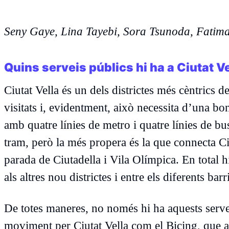
Seny Gaye, Lina Tayebi, Sora Tsunoda, Fatim
Quins serveis públics hi ha a Ciutat V
Ciutat Vella és un dels districtes més cèntrics d
visitats i, evidentment, això necessita d’una b
amb quatre línies de metro i quatre línies de bu
tram, però la més propera és la que connecta Ciu
parada de Ciutadella i Vila Olímpica. En total h
als altres nou districtes i entre els diferents barr
De totes maneres, no només hi ha aquests servei
moviment per Ciutat Vella com el Bicing, que aju