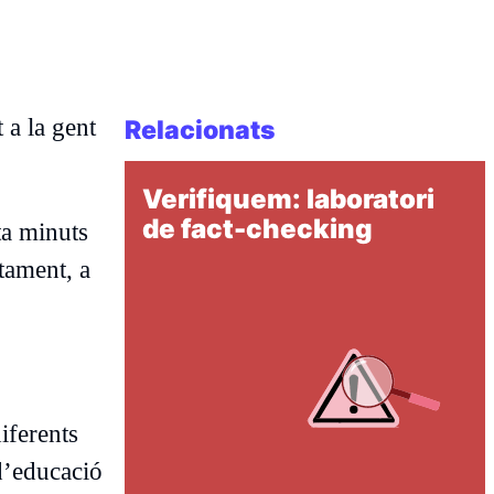
 a la gent
Relacionats
Verifiquem: laboratori
de fact-checking
ta minuts
etament, a
iferents
 d’educació