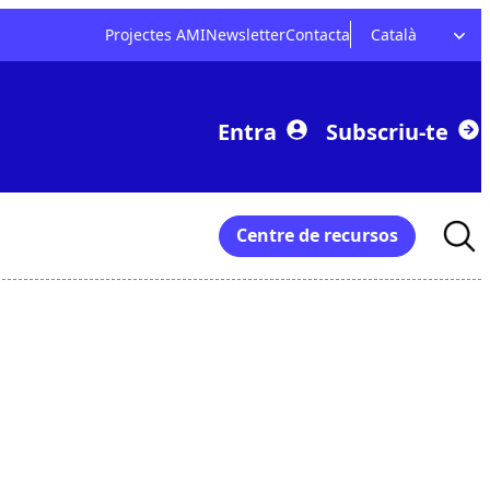
Projectes AMI
Newsletter
Contacta
Català
Entra
Subscriu-te
Searc
Centre de recursos
for: