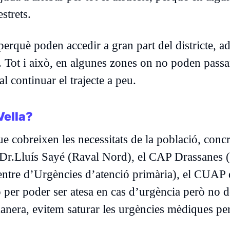
strets.
 perquè poden accedir a gran part del districte, a
s. Tot i això, en algunes zones on no poden passa
l continuar el trajecte a peu.
Vella?
que cobreixen les necessitats de la població, con
 Dr.Lluís Sayé (Raval Nord), el CAP Drassanes 
tre d’Urgències d’atenció primària), el CUAP 
 per poder ser atesa en cas d’urgència però no d
anera, evitem saturar les urgències mèdiques pe