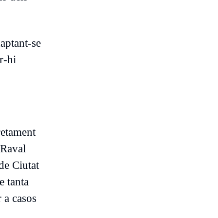
daptant-se
r-hi
cretament
(Raval
de Ciutat
e tanta
r a casos