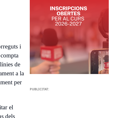
orreguts i
a compta
línies de
ament a la
viment per
PUBLICITAT:
tar el
ns dels