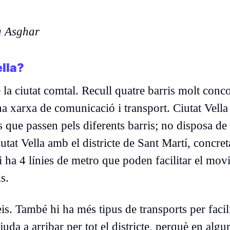
a Asghar
ella?
e la ciutat comtal. Recull quatre barris molt conc
ona xarxa de comunicació i transport. Ciutat Vell
s que passen pels diferents barris; no disposa de 
tat Vella amb el districte de Sant Martí, concret
i ha 4 línies de metro que poden facilitar el mo
is.
s. També hi ha més tipus de transports per facili
da a arribar per tot el districte, perquè en algu