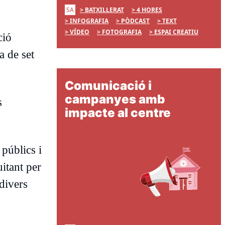
SA
BATXILLERAT
4 HORES
INFOGRAFIA
PÒDCAST
TEXT
VÍDEO
FOTOGRAFIA
ESPAI CREATIU
ció
a de set
Comunicació i
campanyes amb
s
impacte al centre
 públics i
uitant per
 divers