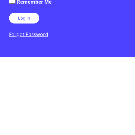
Remember Me
Forgot Password
SA
BATXILLERAT
4 HORES
PÒDCAST
TEXT
VÍDEO
FOTOGRAFIA
INFOGRAFIA
ESPAI CREATIU
Comunicació i campanyes amb
impacte al centre