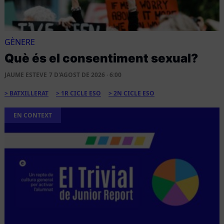
GÈNERE
Què és el consentiment sexual?
JAUME ESTEVE
7 D'AGOST DE 2026 · 6:00
BATXILLERAT
1R CICLE ESO
2N CICLE ESO
EN CONTEXT