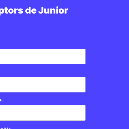
ptors de Junior
*
PUBLICITAT: