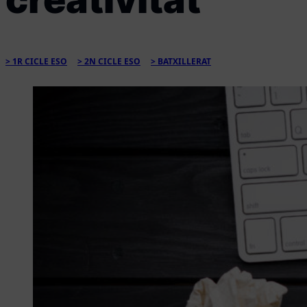
1R CICLE ESO
2N CICLE ESO
BATXILLERAT