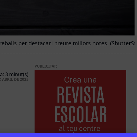
eballs per destacar i treure millors notes. (ShutterSt
PUBLICITAT:
a: 3 minut(s)
D'ABRIL DE 2025