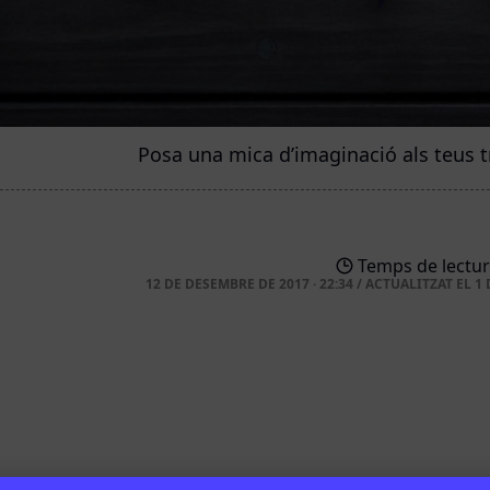
Posa una mica d’imaginació als teus tr
Temps de lectur
12 DE DESEMBRE DE 2017 · 22:34
/
ACTUALITZAT EL
1 