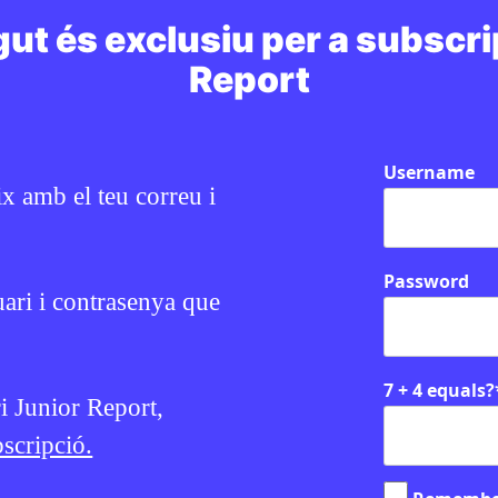
ut és exclusiu per a subscri
Report
consulta
Username
ix amb el teu correu i
Password
uari i contrasenya que
EN CONTEXT
7 + 4 equals?
ri Junior Report,
scripció.