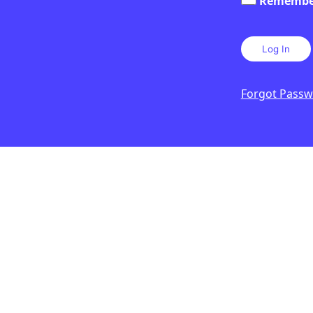
Remembe
CONOMIA
CULTURA
/
CATÀSTROFES NA
a corrupció
Què va ser la dest
tica?
de Pompeia?
Forgot Pass
 D'AGOST DE 2026 · 6:00
LAURA CUESTA
3 D'AGOST DE 2026 · 
2N CICLE ESO
CICLE SUPERIOR DE PRIMÀRIA
1R CICLE ESO
2N CICLE ESO
BATXILLERAT