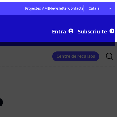
Projectes AMI
Newsletter
Contacta
Català
Entra
Subscriu-te
Searc
Centre de recursos
for:
b