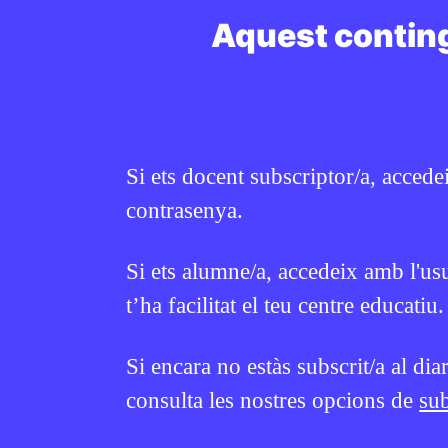
Aquest conting
Si vols treballar més sobre aquest tema 
CR
tots els recursos aquí.
Si ets docent subscriptor/a, accede
contrasenya.
Continguts relacionats
Si ets alumne/a, accedeix amb l'us
t’ha facilitat el teu centre educatiu.
EN CONTEXT
EN CONTEXT
Si encara no estàs subscrit/a al dia
consulta les nostres opcions de
sub