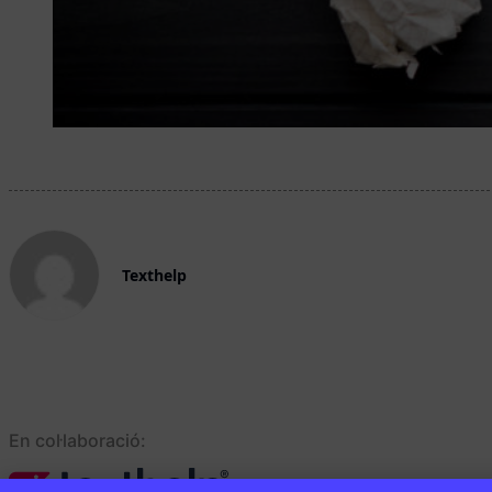
Texthelp
En col·laboració: