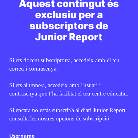
ESPORTS
Aquest contingut és
Trivial de cultura general (16)
exclusiu per a
JUNIOR REPORT
17 DE JULIOL DE 2026 · 6:00
subscriptors de
1R CICLE ESO
2N CICLE ESO
BATXILLERAT
Junior Report
CICLE SUPERIOR DE PRIMÀRIA
Si ets docent subscriptor/a, accedeix amb el teu
correu i contrasenya.
PUBLICITAT:
Si ets alumne/a, accedeix amb l'usuari i
contrasenya que t’ha facilitat el teu centre educatiu.
Si encara no estàs subscrit/a al diari Junior Report,
consulta les nostres opcions de
subscripció.
Username