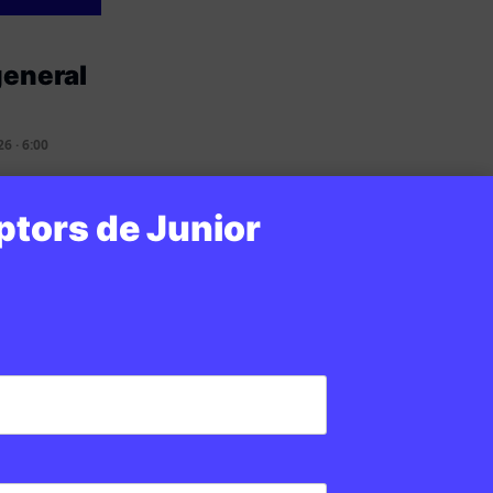
general
6 · 6:00
ptors de Junior