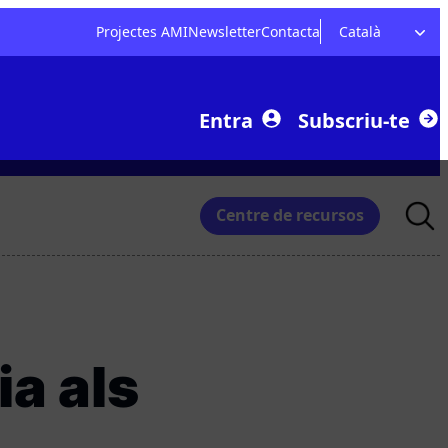
Projectes AMI
Newsletter
Contacta
Català
Entra
Subscriu-te
Searc
Centre de recursos
for:
ia als