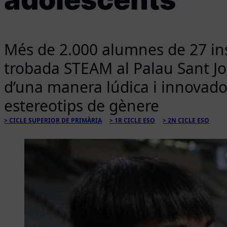
Més de 2.000 alumnes de 27 ins
trobada STEAM al Palau Sant Jor
d’una manera lúdica i innovador
estereotips de gènere
CICLE SUPERIOR DE PRIMÀRIA
1R CICLE ESO
2N CICLE ESO