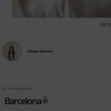
Les j
Aitana Romero
En col·laboració: