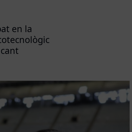
at en la
cotecnològic
ncant