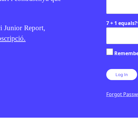
7 + 1 equals?
ri Junior Report,
scripció.
Remembe
Forgot Pass