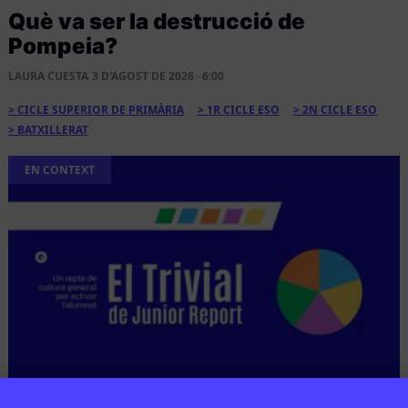
Què va ser la destrucció de
Pompeia?
LAURA CUESTA
3 D'AGOST DE 2026 · 6:00
CICLE SUPERIOR DE PRIMÀRIA
1R CICLE ESO
2N CICLE ESO
BATXILLERAT
EN CONTEXT