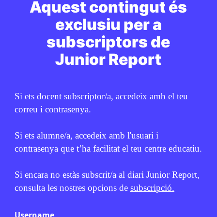
Aquest contingut és
ESPORTS
Trivial de cultura general (18)
exclusiu per a
JUNIOR REPORT
31 DE JULIOL DE 2026 · 6:00
subscriptors de
2N CICLE ESO
BATXILLERAT
CICLE SUPERIOR DE PRIMÀRIA
Junior Report
1R CICLE ESO
Si ets docent subscriptor/a, accedeix amb el teu
correu i contrasenya.
PUBLICITAT:
Si ets alumne/a, accedeix amb l'usuari i
contrasenya que t’ha facilitat el teu centre educatiu.
Si encara no estàs subscrit/a al diari Junior Report,
consulta les nostres opcions de
subscripció.
Username