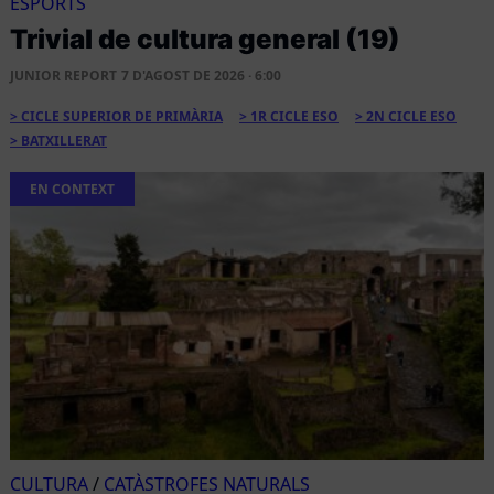
ESPORTS
Trivial de cultura general (19)
JUNIOR REPORT
7 D'AGOST DE 2026 · 6:00
CICLE SUPERIOR DE PRIMÀRIA
1R CICLE ESO
2N CICLE ESO
BATXILLERAT
EN CONTEXT
CULTURA
/
CATÀSTROFES NATURALS