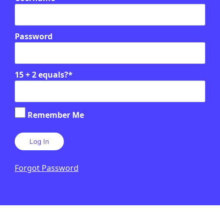
Password
15 + 2 equals?
*
Remember Me
Forgot Password