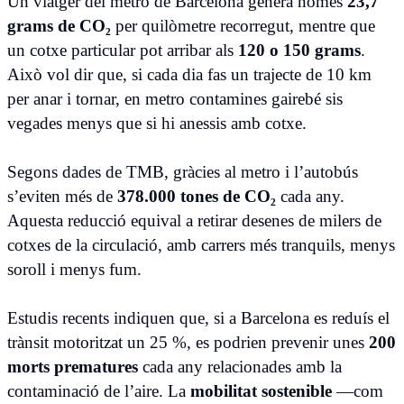
Un viatger del metro de Barcelona genera només
23,7
grams de CO₂
per quilòmetre recorregut, mentre que
un cotxe particular pot arribar als
120 o 150 grams
.
Això vol dir que, si cada dia fas un trajecte de 10 km
per anar i tornar, en metro contamines gairebé sis
vegades menys que si hi anessis amb cotxe.
Segons dades de TMB, gràcies al metro i l’autobús
s’eviten més de
378.000 tones de CO₂
cada any.
Aquesta reducció equival a retirar desenes de milers de
cotxes de la circulació, amb carrers més tranquils, menys
soroll i menys fum.
Estudis recents indiquen que, si a Barcelona es reduís el
trànsit motoritzat un 25 %, es podrien prevenir unes
200
morts prematures
cada any relacionades amb la
contaminació de l’aire. La
mobilitat sostenible
—com