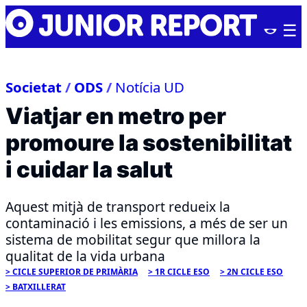
Skip
Junior
to
Report
content
Societat
/
ODS
/
Notícia UD
Viatjar en metro per
promoure la sostenibilitat
i cuidar la salut
Aquest mitjà de transport redueix la
contaminació i les emissions, a més de ser un
sistema de mobilitat segur que millora la
qualitat de la vida urbana
CICLE SUPERIOR DE PRIMÀRIA
1R CICLE ESO
2N CICLE ESO
BATXILLERAT