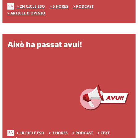
SA
2N CICLE ESO
5 HORES
PÒDCAST
ARTICLE D'OPINIÓ
Això ha passat avui!
SA
1R CICLE ESO
3 HORES
PÒDCAST
TEXT