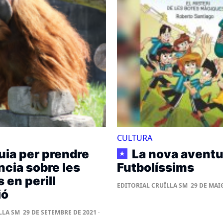
CULTURA
uia per prendre
La nova aventu
★
cia sobre les
Futbolíssims
 en perill
EDITORIAL CRUÏLLA SM
29 DE MAIG
ió
LLA SM
29 DE SETEMBRE DE 2021 ·