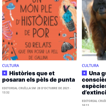
CULTURA
CULTURA
Històries que et
Una g
★
★
posaran els pèls de punta
conscièn
espècies
EDITORIAL CRUÏLLA SM
28 D'OCTUBRE DE 2021 ·
d’extinc
13:32
EDITORIAL CRUÏ
10:11