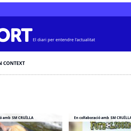
El diari per entendre l'actualitat
N CONTEXT
ió amb
SM CRUÏLLA
En col·laboració amb
SM CRUÏLL