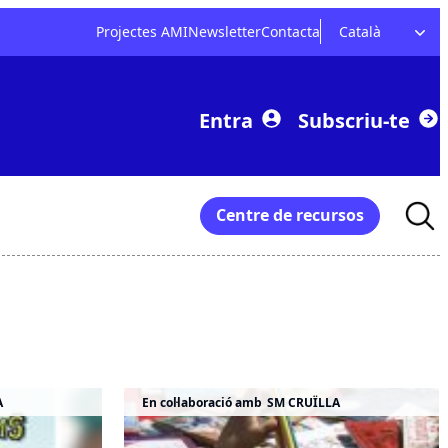
Projectes AMI
Newsletter
Contacta
Català
Entra
Subscriu-te
Searc
Centre de recursos
for:
A
En col·laboració amb
SM CRUÏLLA