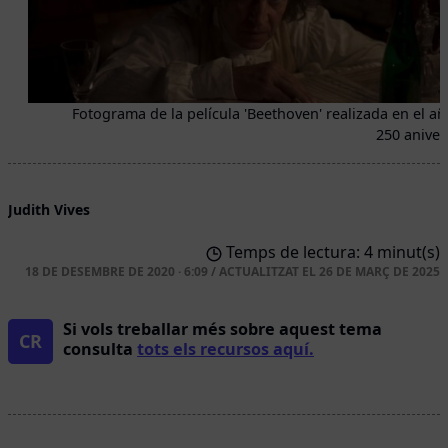
Fotograma de la película 'Beethoven' realizada en el añ
250 aniver
Judith Vives
Temps de lectura: 4 minut(s)
18 DE DESEMBRE DE 2020 · 6:09
/
ACTUALITZAT EL
26 DE MARÇ DE 2025
Si vols treballar més sobre aquest tema
CR
consulta
tots els recursos aquí.