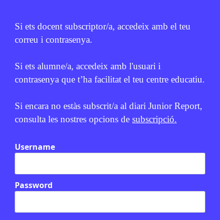
Si ets docent subscriptor/a, accedeix amb el teu
correu i contrasenya.
Si ets alumne/a, accedeix amb l'usuari i
contrasenya que t’ha facilitat el teu centre educatiu.
Relacionats
Si encara no estàs subscrit/a al diari Junior Report,
consulta les nostres opcions de
subscripció.
En col·laboració amb
MICROFUSA
Username
Password