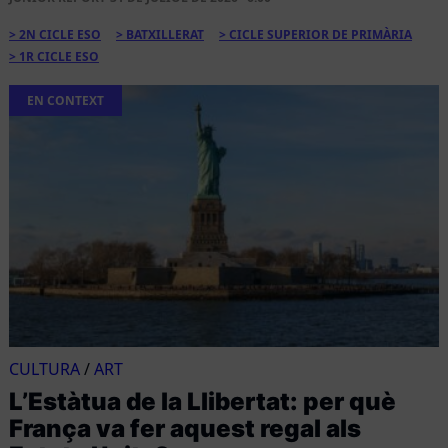
2N CICLE ESO
BATXILLERAT
CICLE SUPERIOR DE PRIMÀRIA
1R CICLE ESO
EN CONTEXT
CULTURA
/
ART
L’Estàtua de la Llibertat: per què
França va fer aquest regal als