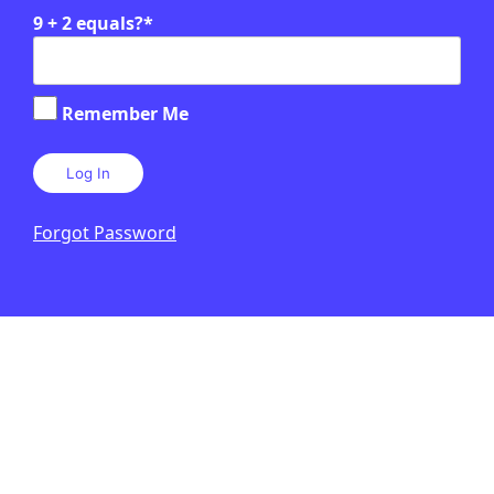
9 + 2 equals?
*
SOCIETAT
/
DRETS LGTBIQA+
Així va néixer el moviment
Remember Me
LGBTIQ+: què van ser els aldarulls
de Stonewall?
LAURA CUESTA
31 DE JULIOL DE 2026 · 6:00
Forgot Password
2N CICLE ESO
BATXILLERAT
1R CICLE ESO