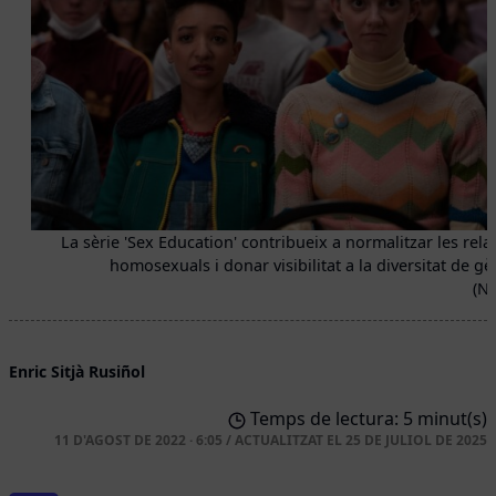
La sèrie 'Sex Education' contribueix a normalitzar les rela
homosexuals i donar visibilitat a la diversitat de gè
(Ne
Enric Sitjà Rusiñol
Temps de lectura: 5 minut(s)
11 D'AGOST DE 2022 · 6:05
/
ACTUALITZAT EL
25 DE JULIOL DE 2025