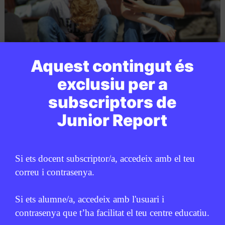
Aquest contingut és
exclusiu per a
XARXES SOCIALS
/
ODS
subscriptors de
Els joves s’informen cada cop
★
Junior Report
més per Tiktok, Instagram i
Youtube
LAURA CUESTA
7 D'ABRIL DE 2026 · 6:00
Si ets docent subscriptor/a, accedeix amb el teu
correu i contrasenya.
CICLE SUPERIOR DE PRIMÀRIA
1R CICLE ESO
2N CICLE ESO
BATXILLERAT
Si ets alumne/a, accedeix amb l'usuari i
contrasenya que t’ha facilitat el teu centre educatiu.