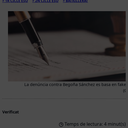
1R CICLE ESO
2N CICLE ESO
BATXILLERAT
La denúncia contra Begoña Sánchez es basa en fake
(C
Verificat
Temps de lectura: 4 minut(s)