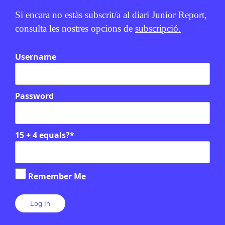
PUBLICITAT:
Si encara no estàs subscrit/a al diari Junior Report,
consulta les nostres opcions de
subscripció.
Username
Password
15 + 4 equals?
*
Remember Me