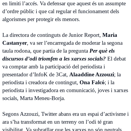
en limiti l’accés. Va defensar que aquest és un assumpte
d’ordre públic i que cal regular el funcionament dels
algorismes per protegir els menors.
La directora de continguts de Junior Report,
Maria
Castanyer
, va ser l’encarregada de moderar la segona
taula rodona, que partia de la pregunta
Per què els
discursos d’odi triomfen a les xarxes socials?
El debat
va comptar amb la participació del periodista i
presentador d’InfoK de 3Cat,
Alaaddine Azzouzi
; la
periodista i creadora de contingut,
Ona Falcó
; i la
periodista i investigadora en comunicació, joves i xarxes
socials, Marta Meneu-Borja.
Segons Azzouzi, Twitter abans era un espai d’activisme i
ara s’ha transformat en un terreny on l’odi té gran
visibilitat. Va subratllar que les xarxes no són neutrals,