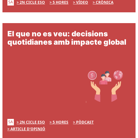
SA
2N CICLE ESO
5 HORES
VÍDEO
CRÒNICA
El que no es veu: decisions
quotidianes amb impacte global
SA
2N CICLE ESO
5 HORES
PÒDCAST
ARTICLE D'OPINIÓ