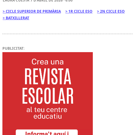
LAURA CUESTA
7 D'ABRIL DE 2026 · 6:00
CICLE SUPERIOR DE PRIMÀRIA
1R CICLE ESO
2N CICLE ESO
BATXILLERAT
PUBLICITAT: