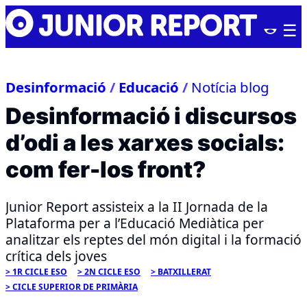
Skip
Junior
to
Report
content
Desinformació
/
Educació
/
Notícia blog
Desinformació i discursos
d’odi a les xarxes socials:
com fer-los front?
Junior Report assisteix a la II Jornada de la
Plataforma per a l’Educació Mediàtica per
analitzar els reptes del món digital i la formació
crítica dels joves
1R CICLE ESO
2N CICLE ESO
BATXILLERAT
CICLE SUPERIOR DE PRIMÀRIA