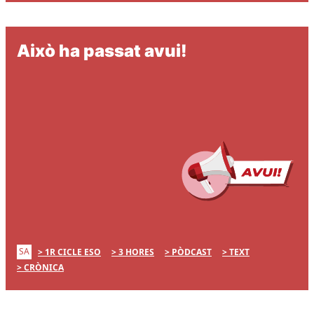
Això ha passat avui!
SA
1R CICLE ESO
3 HORES
PÒDCAST
TEXT
CRÒNICA