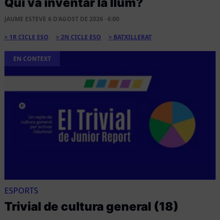
Qui va inventar la llum?
JAUME ESTEVE
6 D'AGOST DE 2026 · 6:00
1R CICLE ESO
2N CICLE ESO
BATXILLERAT
EN CONTEXT
ESPORTS
Trivial de cultura general (18)