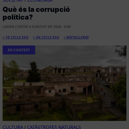
Què és la corrupció
política?
LAURA CUESTA
4 D'AGOST DE 2026 · 6:00
1R CICLE ESO
2N CICLE ESO
BATXILLERAT
EN CONTEXT
CULTURA
/
CATÀSTROFES NATURALS