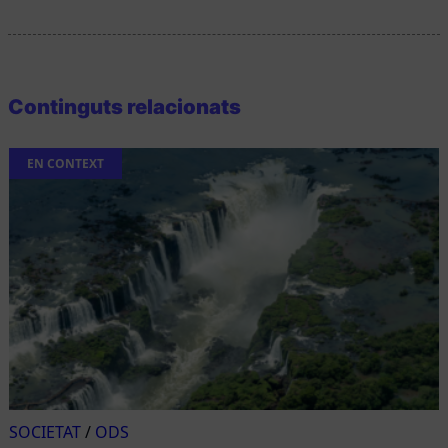
Continguts relacionats
EN CONTEXT
SOCIETAT
/
ODS