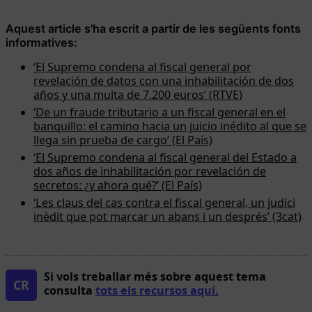
Aquest article s'ha escrit a partir de les següents fonts
informatives:
‘El Supremo condena al fiscal general por
revelación de datos con una inhabilitación de dos
años y una multa de 7.200 euros’ (RTVE)
‘De un fraude tributario a un fiscal general en el
banquillo: el camino hacia un juicio inédito al que se
llega sin prueba de cargo’ (El País)
‘El Supremo condena al fiscal general del Estado a
dos años de inhabilitación por revelación de
secretos: ¿y ahora qué?’ (El País)
‘Les claus del cas contra el fiscal general, un judici
inèdit que pot marcar un abans i un després’ (3cat)
Si vols treballar més sobre aquest tema
CR
consulta
tots els recursos aquí.