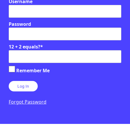
Username
Password
12 + 2 equals?
*
Remember Me
Relacionats
El que no es veu: decisions
quotidianes amb impacte global
Forgot Password