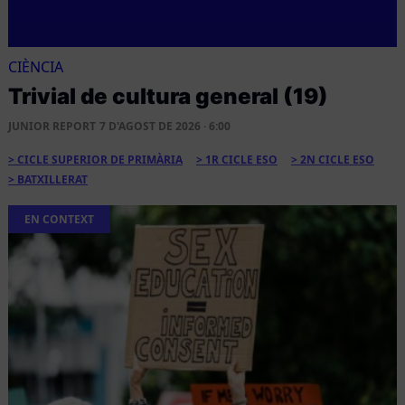
CIÈNCIA
Trivial de cultura general (19)
JUNIOR REPORT
7 D'AGOST DE 2026 · 6:00
CICLE SUPERIOR DE PRIMÀRIA
1R CICLE ESO
2N CICLE ESO
BATXILLERAT
EN CONTEXT