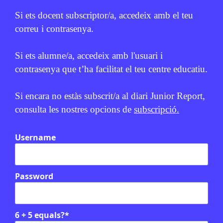
Si ets docent subscriptor/a, accedeix amb el teu
correu i contrasenya.
Si ets alumne/a, accedeix amb l'usuari i
contrasenya que t’ha facilitat el teu centre educatiu.
Si encara no estàs subscrit/a al diari Junior Report,
consulta les nostres opcions de
subscripció.
Username
Relacionats
El que no es veu: decisions
Password
quotidianes amb impacte global
6 + 5 equals?
*