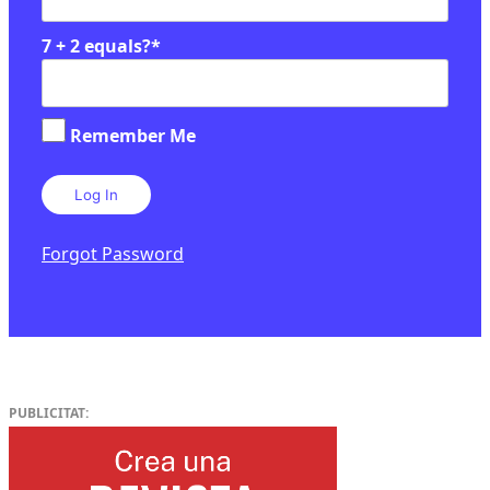
7 + 2 equals?
*
Remember Me
Forgot Password
PUBLICITAT: