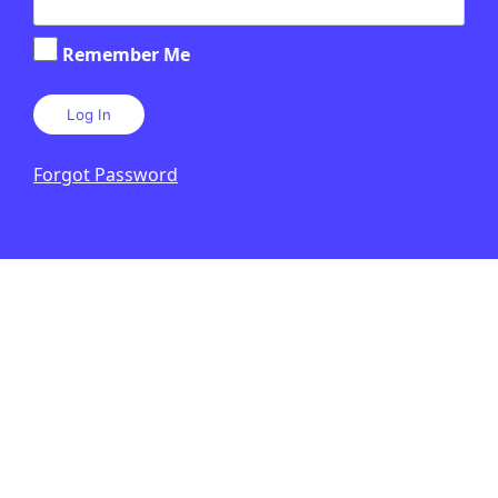
Què és el programa Artemis de la
Remember Me
NASA?
LAURA CUESTA
2 DE JULIOL DE 2026 · 6:00
CICLE SUPERIOR DE PRIMÀRIA
1R CICLE ESO
2N CICLE ESO
BATXILLERAT
Forgot Password
EN CONTEXT