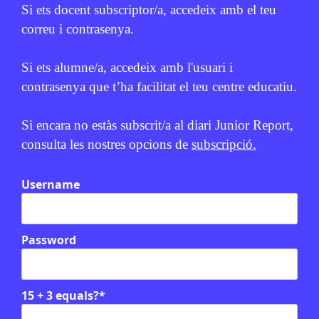
Si ets docent subscriptor/a, accedeix amb el teu
correu i contrasenya.
Si ets alumne/a, accedeix amb l'usuari i
contrasenya que t’ha facilitat el teu centre educatiu.
Relacionats
Si encara no estàs subscrit/a al diari Junior Report,
EN CONTEXT
consulta les nostres opcions de
subscripció.
Username
Password
15 + 3 equals?
*
CIÈNCIA
/
EXPLORACIÓ ESPACIAL