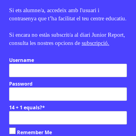
Si ets alumne/a, accedeix amb l'usuari i
contrasenya que t’ha facilitat el teu centre educatiu.
Si encara no estàs subscrit/a al diari Junior Report,
consulta les nostres opcions de
subscripció.
Username
Relacionats
Password
Verifiquem: laboratori de fact-
checking
14 + 1 equals?
*
Remember Me