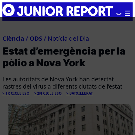
Skip
Junior
to
Report
content
Ciència
/
ODS
/
Notícia del Dia
Estat d’emergència per la
pòlio a Nova York
Les autoritats de Nova York han detectat
rastres del virus a diferents ciutats de l’estat
1R CICLE ESO
2N CICLE ESO
BATXILLERAT