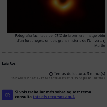
Fotografia facilitada pel CSIC de la primera imatge obti
d'un forat negre, un dels grans misteris de l'Univers. (J
Martín /
Laia Ros
Temps de lectura: 3 minut(s)
10 D'ABRIL DE 2019 · 17:46
/
ACTUALITZAT EL
25 DE JULIOL DE 2025
Si vols treballar més sobre aquest tema
CR
consulta
tots els recursos aquí.