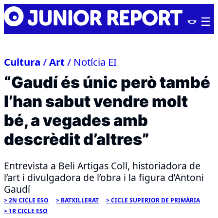
Skip
Junior
to
Report
content
Cultura
/
Art
/
Notícia EI
“Gaudí és únic però també
l’han sabut vendre molt
bé, a vegades amb
descrèdit d’altres”
Entrevista a Beli Artigas Coll, historiadora de
l’art i divulgadora de l’obra i la figura d’Antoni
Gaudí
2N CICLE ESO
BATXILLERAT
CICLE SUPERIOR DE PRIMÀRIA
1R CICLE ESO