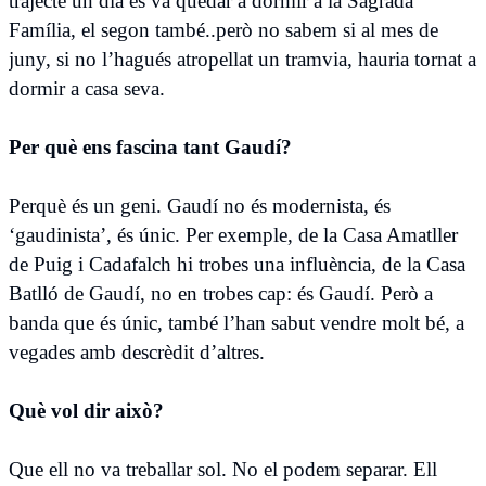
trajecte un dia es va quedar a dormir a la Sagrada
Família, el segon també..però no sabem si al mes de
juny, si no l’hagués atropellat un tramvia, hauria tornat a
dormir a casa seva.
Per què ens fascina tant Gaudí?
Perquè és un geni. Gaudí no és modernista, és
‘gaudinista’, és únic. Per exemple, de la Casa Amatller
de Puig i Cadafalch hi trobes una influència, de la Casa
Batlló de Gaudí, no en trobes cap: és Gaudí. Però a
banda que és únic, també l’han sabut vendre molt bé, a
vegades amb descrèdit d’altres.
Què vol dir això?
Que ell no va treballar sol. No el podem separar. Ell