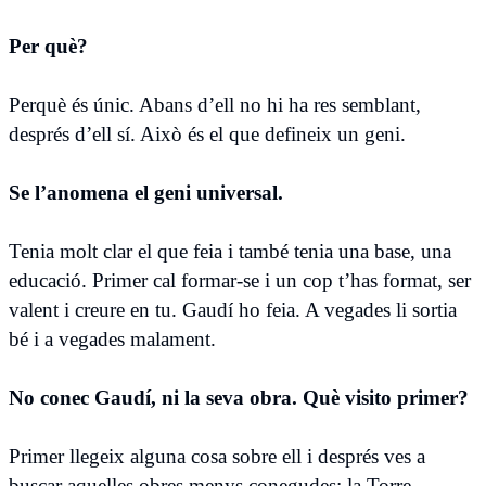
Per què?
Perquè és únic. Abans d’ell no hi ha res semblant,
després d’ell sí. Això és el que defineix un geni.
Se l’anomena el geni universal.
Tenia molt clar el que feia i també tenia una base, una
educació. Primer cal formar-se i un cop t’has format, ser
valent i creure en tu. Gaudí ho feia. A vegades li sortia
bé i a vegades malament.
No conec Gaudí, ni la seva obra. Què visito primer?
Primer llegeix alguna cosa sobre ell i després ves a
buscar aquelles obres menys conegudes: la Torre