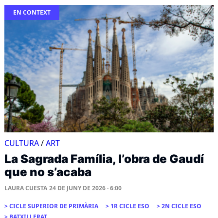
EN CONTEXT
CULTURA
/
ART
La Sagrada Família, l’obra de Gaudí
que no s’acaba
LAURA CUESTA
24 DE JUNY DE 2026 · 6:00
CICLE SUPERIOR DE PRIMÀRIA
1R CICLE ESO
2N CICLE ESO
BATXILLERAT