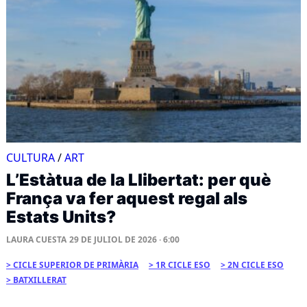
CULTURA
/
ART
L’Estàtua de la Llibertat: per què
França va fer aquest regal als
Estats Units?
LAURA CUESTA
29 DE JULIOL DE 2026 · 6:00
CICLE SUPERIOR DE PRIMÀRIA
1R CICLE ESO
2N CICLE ESO
BATXILLERAT