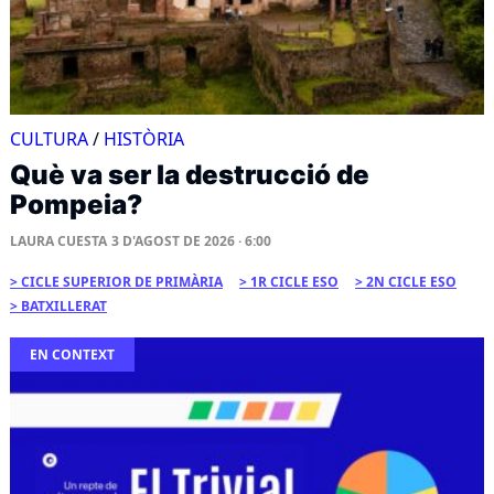
CULTURA
/
HISTÒRIA
Què va ser la destrucció de
Pompeia?
LAURA CUESTA
3 D'AGOST DE 2026 · 6:00
CICLE SUPERIOR DE PRIMÀRIA
1R CICLE ESO
2N CICLE ESO
BATXILLERAT
EN CONTEXT