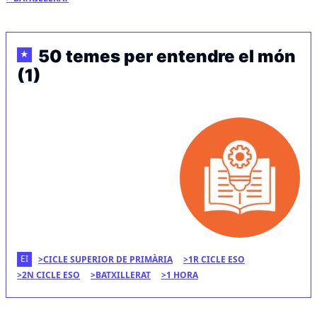
50 temes per entendre el món
★
(1)
EI
CICLE SUPERIOR DE PRIMÀRIA
1R CICLE ESO
2N CICLE ESO
BATXILLERAT
1 HORA