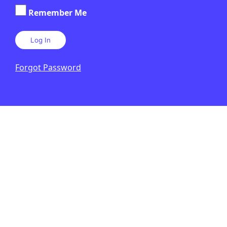
Remember Me
Forgot Password
SA
2N CICLE ESO
5 HORES
PÒDCAST
ARTICLE D'OPINIÓ
EN CONTEXT