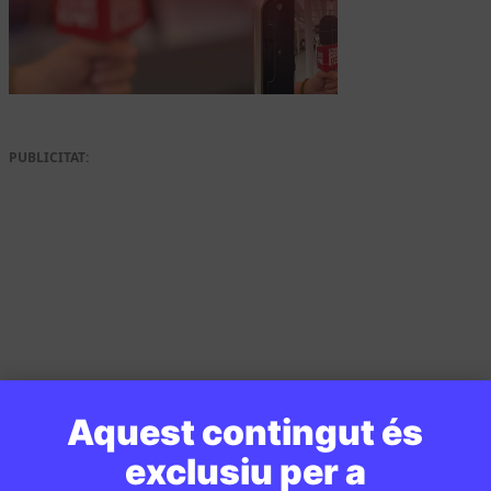
PUBLICITAT:
Aquest contingut és
exclusiu per a