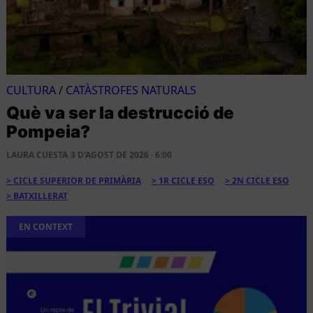
CULTURA
/
CATÀSTROFES NATURALS
Què va ser la destrucció de
Pompeia?
LAURA CUESTA
3 D'AGOST DE 2026 · 6:00
CICLE SUPERIOR DE PRIMÀRIA
1R CICLE ESO
2N CICLE ESO
BATXILLERAT
EN CONTEXT