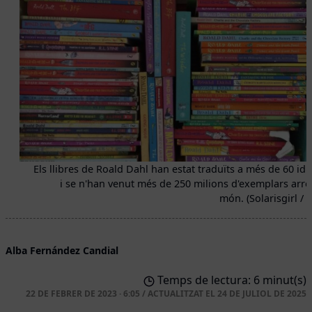
Els llibres de Roald Dahl han estat traduïts a més de 60 id
i se n'han venut més de 250 milions d'exemplars arre
món. (Solarisgirl / F
Alba Fernández Candial
Temps de lectura: 6 minut(s)
22 DE FEBRER DE 2023 · 6:05
/
ACTUALITZAT EL
24 DE JULIOL DE 2025