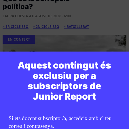
política?
LAURA CUESTA
4 D'AGOST DE 2026 · 6:00
1R CICLE ESO
2N CICLE ESO
BATXILLERAT
EN CONTEXT
Aquest contingut és
exclusiu per a
subscriptors de
Junior Report
CULTURA
/
CATÀSTROFES NATURALS
Si ets docent subscriptor/a, accedeix amb el teu
Què va ser la destrucció de
correu i contrasenya.