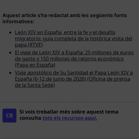
Aquest article s'ha redactat amb les següents fonts
informatives:
León XIV en España, entre la fe y el desafío
migratorio: guía completa de la histórica visita del
papa (RTVE)
El viaje de León XIV a España: 25 millones de euros
de gasto y 150 millones de retorno económico
(Papa en España)
Viaje apostólico de Su Santidad el Papa León XIV a
España (6-12 de junio de 2026) (Oficina de prensa
de la Santa Sede)
Si vols treballar més sobre aquest tema
CR
consulta
tots els recursos aquí.