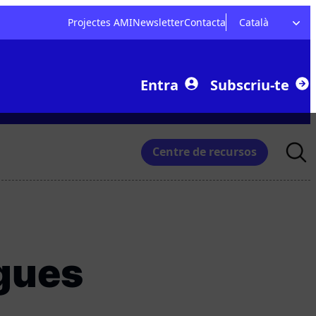
Projectes AMI
Newsletter
Contacta
Català
Entra
Subscriu-te
Searc
Centre de recursos
for:
igues