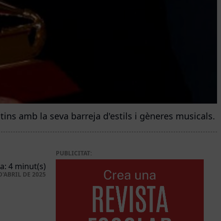
ns amb la seva barreja d'estils i gèneres musicals. (
PUBLICITAT:
a: 4 minut(s)
D'ABRIL DE 2025