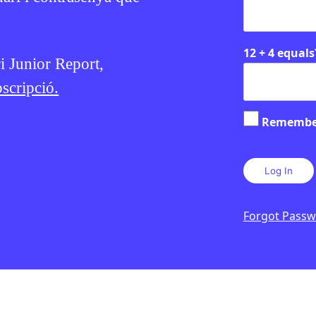
12 + 4 equals
ri Junior Report,
scripció.
Remembe
Forgot Pass