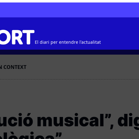
El diari per entendre l'actualitat
N CONTEXT
ució musical”, d
ològica”