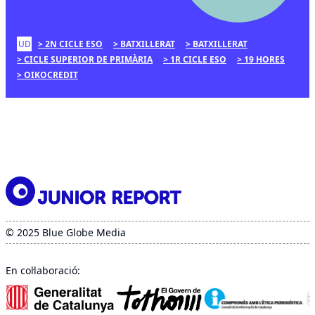
UD
2N CICLE ESO
BATXILLERAT
BATXILLERAT
CICLE SUPERIOR DE PRIMÀRIA
1R CICLE ESO
19 HORES
OIKOCREDIT
© 2025 Blue Globe Media
En col·laboració: