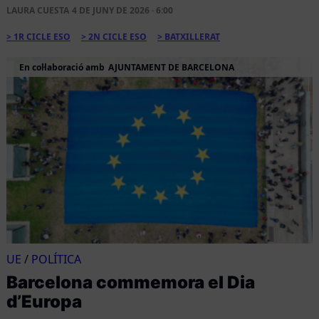
LAURA CUESTA
4 DE JUNY DE 2026 · 6:00
1R CICLE ESO
2N CICLE ESO
BATXILLERAT
En col·laboració amb
AJUNTAMENT DE BARCELONA
UE
/
POLÍTICA
Barcelona commemora el Dia
d’Europa