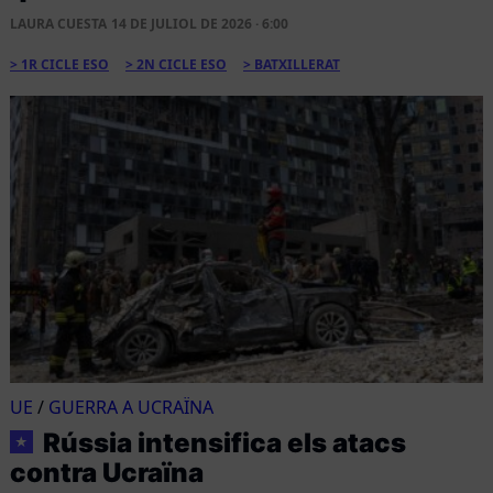
LAURA CUESTA
14 DE JULIOL DE 2026 · 6:00
1R CICLE ESO
2N CICLE ESO
BATXILLERAT
UE
/
GUERRA A UCRAÏNA
Rússia intensifica els atacs
★
contra Ucraïna