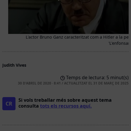
L'actor Bruno Ganz caracteritzat com a Hitler a la pel·l
'L'enfonsam
Judith Vives
Temps de lectura: 5 minut(s)
30 D'ABRIL DE 2020 · 8:41
/
ACTUALITZAT EL
31 DE MARÇ DE 2025
Si vols treballar més sobre aquest tema
CR
consulta
tots els recursos aquí.