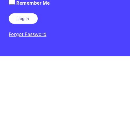
Remember Me
SA
2N CICLE ESO
5 HORES
PÒDCAST
ARTICLE D'OPINIÓ
Forgot Password
EN CONTEXT
SOCIETAT
/
ECONOMIA
Què és la corrupció