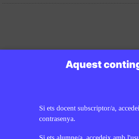
Aquest conting
Si ets docent subscriptor/a, accede
contrasenya.
Si ets alumne/a, accedeix amb l'us