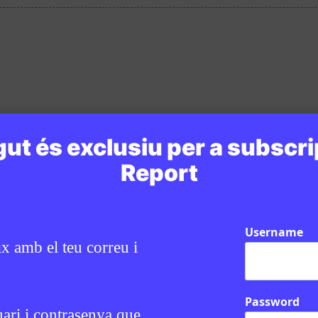
ut és exclusiu per a subscri
Report
Username
ix amb el teu correu i
Password
uari i contrasenya que