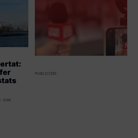
bertat:
fer
PUBLICITAT:
stats
?
· 6:00