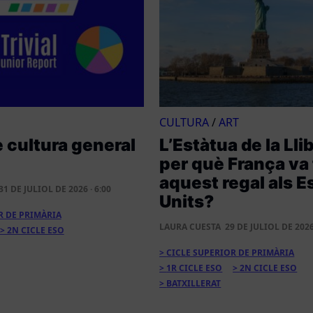
CULTURA
/
ART
e cultura general
L’Estàtua de la Lli
per què França va 
aquest regal als E
31 DE JULIOL DE 2026 · 6:00
Units
R DE PRIMÀRIA
LAURA CUESTA
29 DE JULIOL DE 2026 
2N CICLE ESO
CICLE SUPERIOR DE PRIMÀRIA
1R CICLE ESO
2N CICLE ESO
BATXILLERAT