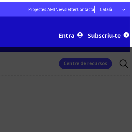
Projectes AMI
Newsletter
Contacta
Català
Entra
Subscriu-te
Searc
Centre de recursos
for: