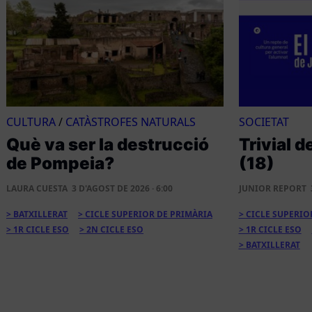
CULTURA
/
CATÀSTROFES NATURALS
SOCIETAT
Què va ser la destrucció
Trivial d
de Pompeia?
(18)
LAURA CUESTA
3 D'AGOST DE 2026 · 6:00
JUNIOR REPORT
BATXILLERAT
CICLE SUPERIOR DE PRIMÀRIA
CICLE SUPERIO
1R CICLE ESO
2N CICLE ESO
1R CICLE ESO
BATXILLERAT