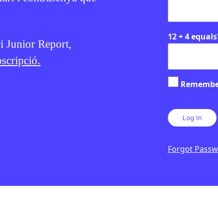
12 + 4 equals
ri Junior Report,
scripció.
Remembe
Forgot Pass