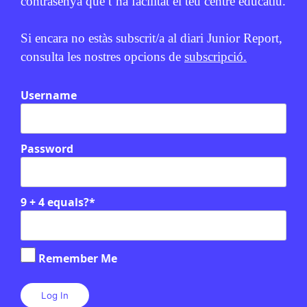
contrasenya que t’ha facilitat el teu centre educatiu.
Relacionats
Si encara no estàs subscrit/a al diari Junior Report,
consulta les nostres opcions de
subscripció.
Username
Password
9 + 4 equals?
*
UE
/
GUERRA A UCRAÏNA
Remember Me
Rússia intensifica els atacs
★
contra Ucraïna