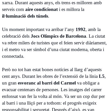
xarxa. Durant aquests anys, els trens es milloren amb
serveis com
aire condicionat
i es millora la
il·luminació dels túnels
.
Un moment important va arribar l’any
1992
, amb la
celebració dels
Jocs Olímpics de Barcelona
. La ciutat
va rebre milers de turistes que el feien servir diàriament,
i el metro va ser símbol d’una ciutat moderna, oberta i
connectada.
Però no tot han estat bones notícies al llarg d’aquests
cent anys. Durant les obres de l’extensió de la línia
L5
,
un gran
esvoranc al barri del Carmel
va obligar a
evacuar centenars de persones. Les imatges del carrer
enfonsat van fer la volta al món. Va ser un cop dur per
al barri i una lliçó per a tothom: el progrés exigeix
responsabilitat i seguretat. Després d’això, es van