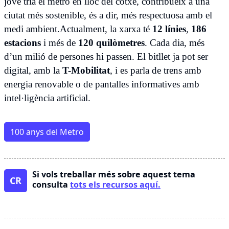
jove tria el metro en lloc del cotxe, contribueix a una
ciutat més sostenible, és a dir, més respectuosa amb el
medi ambient.Actualment, la xarxa té
12 línies
,
186
estacions
i més de
120 quilòmetres
. Cada dia, més
d’un milió de persones hi passen. El bitllet ja pot ser
digital, amb la
T-Mobilitat
, i es parla de trens amb
energia renovable o de pantalles informatives amb
intel·ligència artificial.
100 anys del Metro
Si vols treballar més sobre aquest tema
CR
consulta
tots els recursos aquí.