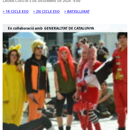
LAURA CUESTA
5 DE DESEMBRE DE 2024 · 6:00
1R CICLE ESO
2N CICLE ESO
BATXILLERAT
En col·laboració amb
GENERALITAT DE CATALUNYA