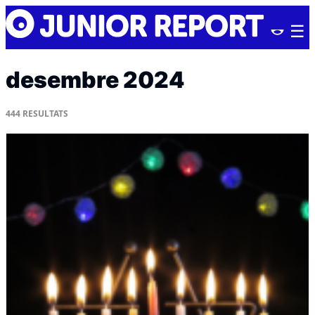
Skip
Junior
to
Report
content
desembre 2024
444
RESULTATS