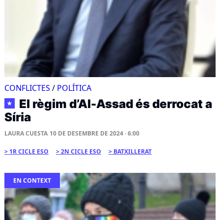
CONFLICTES
/
POLÍTICA
El règim d’Al-Assad és derrocat a
★
Síria
LAURA CUESTA
10 DE DESEMBRE DE 2024 · 6:00
1R CICLE ESO
2N CICLE ESO
BATXILLERAT
EN CONTEXT