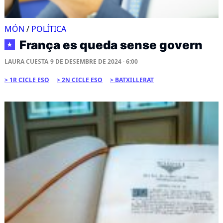
MÓN
/
POLÍTICA
França es queda sense govern
★
LAURA CUESTA
9 DE DESEMBRE DE 2024 · 6:00
1R CICLE ESO
2N CICLE ESO
BATXILLERAT