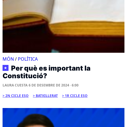
MÓN
/
POLÍTICA
Per què es important la
★
Constitució?
LAURA CUESTA
6 DE DESEMBRE DE 2024 · 6:00
2N CICLE ESO
BATXILLERAT
1R CICLE ESO