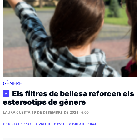
GÈNERE
Els filtres de bellesa reforcen els
★
estereotips de gènere
LAURA CUESTA
19 DE DESEMBRE DE 2024 · 6:00
1R CICLE ESO
2N CICLE ESO
BATXILLERAT