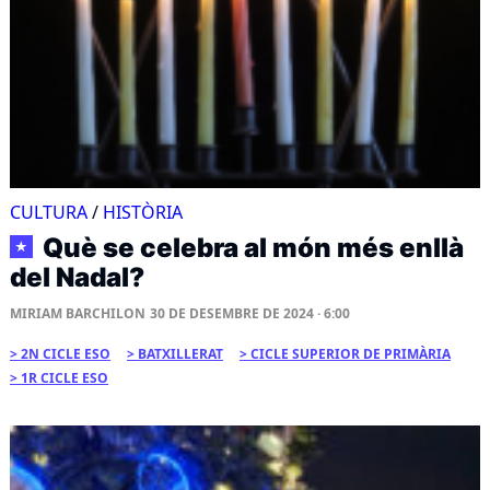
CULTURA
/
HISTÒRIA
Què se celebra al món més enllà
★
del Nadal?
MIRIAM BARCHILON
30 DE DESEMBRE DE 2024 · 6:00
2N CICLE ESO
BATXILLERAT
CICLE SUPERIOR DE PRIMÀRIA
1R CICLE ESO