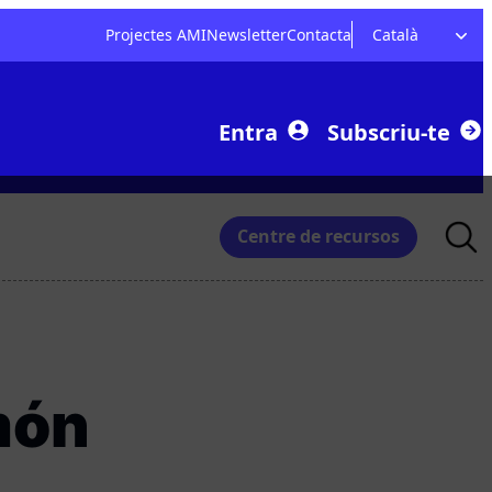
Projectes AMI
Newsletter
Contacta
Català
Entra
Subscriu-te
Searc
Centre de recursos
for:
món