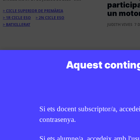
particip
CICLE SUPERIOR DE PRIMÀRIA
un motor
1R CICLE ESO
2N CICLE ESO
BATXILLERAT
JUDITH VIVES
7 D
Aquest conting
Si ets docent subscriptor/a, accede
contrasenya.
Si ets alumne/a, accedeix amb l'us