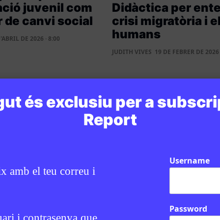
ació juvenil com
Didàctica per ente
 de canvi social
crisi migratòria i e
humans
'ABRIL DE 2026 · 8:00
JUDITH VIVES
19 DE FEBRER DE 2026 
ut és exclusiu per a subscri
Report
Username
ix amb el teu correu i
Password
uari i contrasenya que