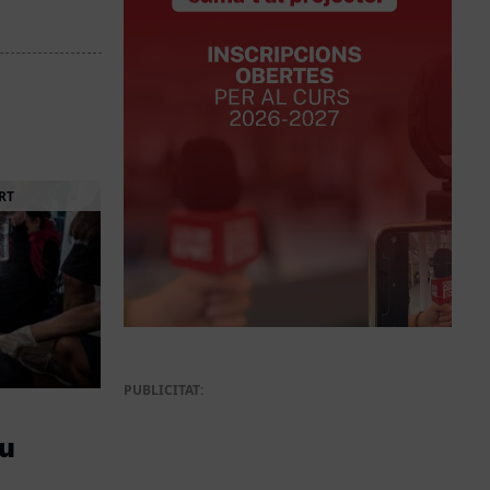
RT
PUBLICITAT:
au
t