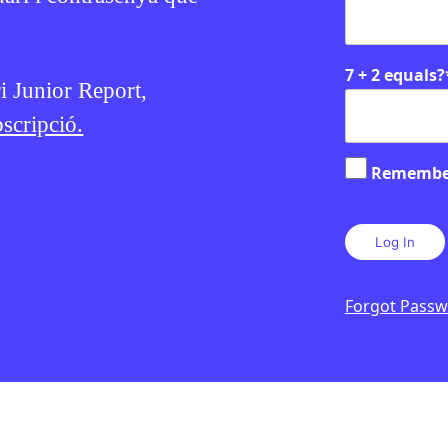
7 + 2 equals?
ri Junior Report,
scripció.
Remembe
Forgot Pass