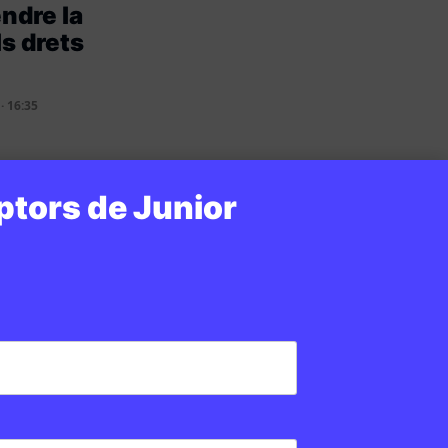
ndre la
ls drets
· 16:35
ptors de Junior