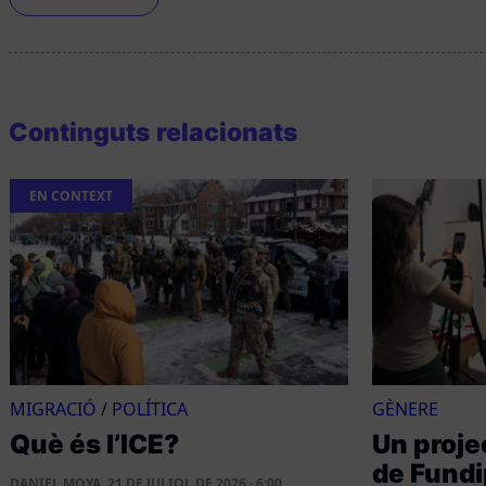
Continguts relacionats
EN CONTEXT
MIGRACIÓ
/
POLÍTICA
GÈNERE
Què és l’ICE?
Un proje
de Fundi
DANIEL MOYA
21 DE JULIOL DE 2026 · 6:00