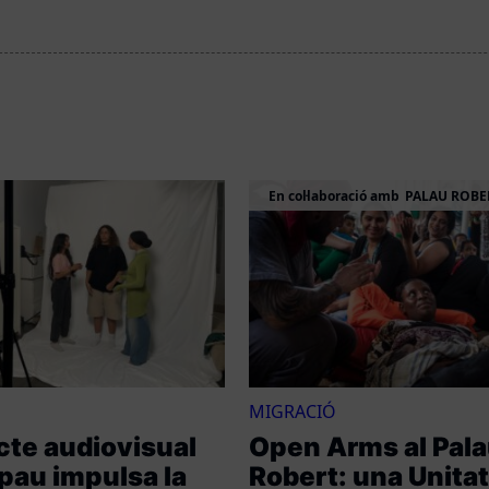
En col·laboració amb
PALAU ROBE
MIGRACIÓ
cte audiovisual
Open Arms al Pal
pau impulsa la
Robert: una Unita