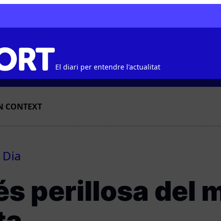
El diari per entendre l'actualitat
N CONTEXT
 Dia
és perillosa del 
ta