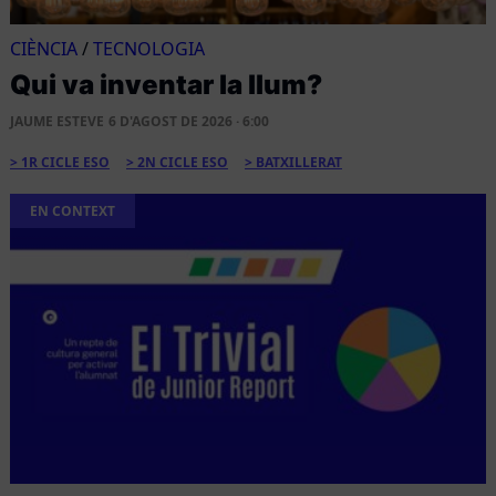
CIÈNCIA
/
TECNOLOGIA
Qui va inventar la llum?
JAUME ESTEVE
6 D'AGOST DE 2026 · 6:00
1R CICLE ESO
2N CICLE ESO
BATXILLERAT
EN CONTEXT