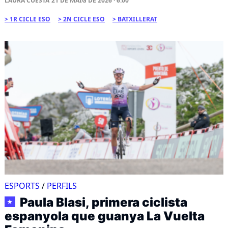
LAURA CUESTA
21 DE MAIG DE 2026 · 6:00
1R CICLE ESO
2N CICLE ESO
BATXILLERAT
ESPORTS
/
PERFILS
Paula Blasi, primera ciclista
★
espanyola que guanya La Vuelta