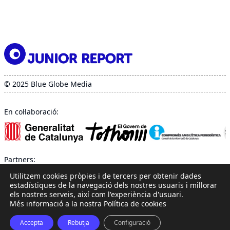
entrades
© 2025 Blue Globe Media
En col·laboració:
Partners:
Utilitzem cookies pròpies i de tercers per obtenir dades
estadístiques de la navegació dels nostres usuaris i millorar
els nostres serveis, així com l'experiència d'usuari.
Més informació a la nostra Política de cookies
Accepta
Rebutja
Configuració