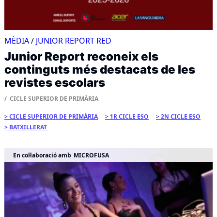
MÈDIA
/
JUNIOR REPORT RED
Junior Report reconeix els
continguts més destacats de les
revistes escolars
CICLE SUPERIOR DE PRIMÀRIA
CICLE SUPERIOR DE PRIMÀRIA
1R CICLE ESO
2N CICLE ESO
BATXILLERAT
En col·laboració amb
MICROFUSA