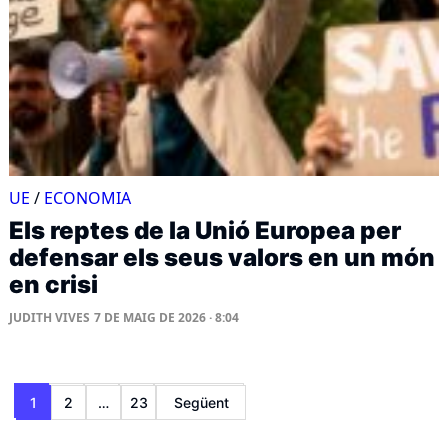
UE
/
ECONOMIA
Els reptes de la Unió Europea per
defensar els seus valors en un món
en crisi
JUDITH VIVES
7 DE MAIG DE 2026 · 8:04
Paginació
1
2
…
23
Següent
de
les