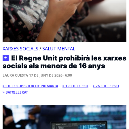
XARXES SOCIALS
/
SALUT MENTAL
El Regne Unit prohibirà les xarxes
★
socials als menors de 16 anys
LAURA CUESTA
17 DE JUNY DE 2026 · 6:00
CICLE SUPERIOR DE PRIMÀRIA
1R CICLE ESO
2N CICLE ESO
BATXILLERAT