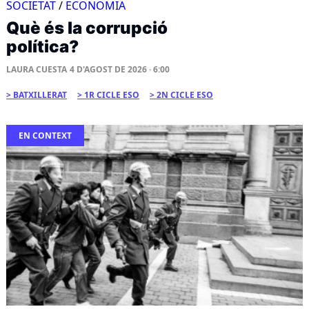
SOCIETAT
/
ECONOMIA
Què és la corrupció
política?
LAURA CUESTA
4 D'AGOST DE 2026 · 6:00
BATXILLERAT
1R CICLE ESO
2N CICLE ESO
EN CONTEXT