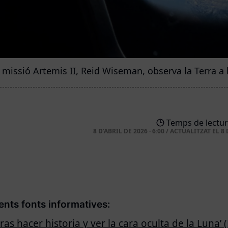
 missió Artemis II, Reid Wiseman, observa la Terra a 
Temps de lectur
8 D'ABRIL DE 2026 · 6:00
/
ACTUALITZAT EL
8 
üents fonts informatives:
tras hacer historia y ver la cara oculta de la Luna’ 