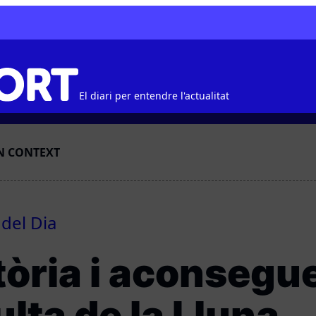
El diari per entendre l'actualitat
N CONTEXT
 del Dia
stòria i aconsegu
ulta de la Lluna