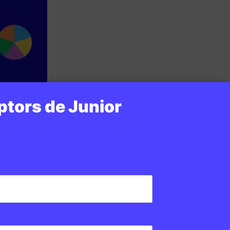
ptors de Junior
general
6 · 6:00
DE PRIMÀRIA