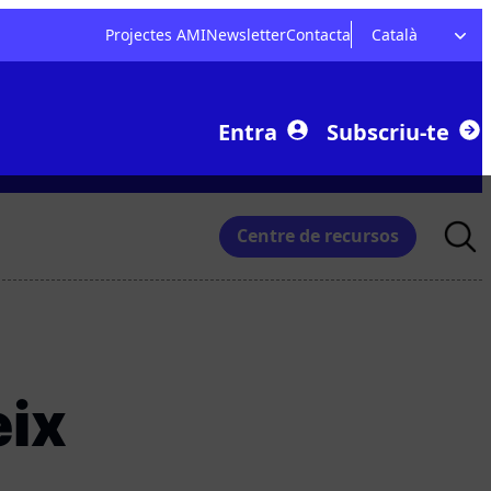
Projectes AMI
Newsletter
Contacta
Català
Entra
Subscriu-te
Searc
Centre de recursos
for:
eix