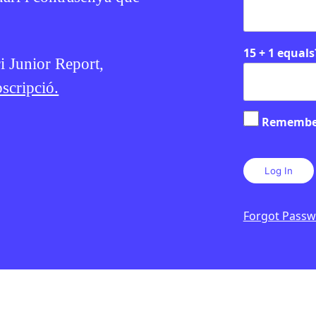
15 + 1 equals
ri Junior Report,
scripció.
Remembe
Forgot Pass