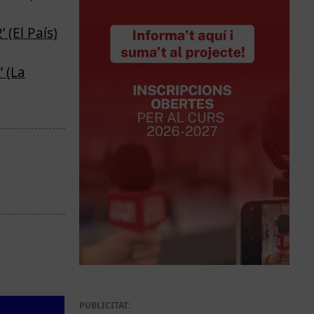
 (El País)
 (La
PUBLICITAT: