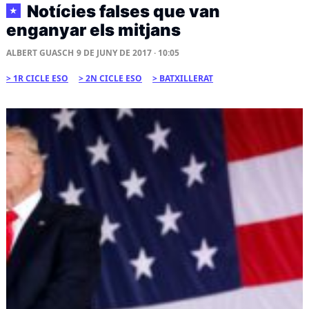
Notícies falses que van
★
enganyar els mitjans
ALBERT GUASCH
9 DE JUNY DE 2017 · 10:05
1R CICLE ESO
2N CICLE ESO
BATXILLERAT