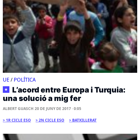
UE
/
POLÍTICA
L’acord entre Europa i Turquia:
★
una solució a mig fer
ALBERT GUASCH
20 DE JUNY DE 2017 · 0:05
1R CICLE ESO
2N CICLE ESO
BATXILLERAT