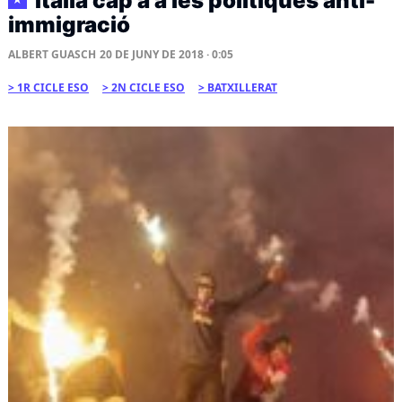
Itàlia cap a a les polítiques anti-
immigració
ALBERT GUASCH
20 DE JUNY DE 2018 · 0:05
1R CICLE ESO
2N CICLE ESO
BATXILLERAT