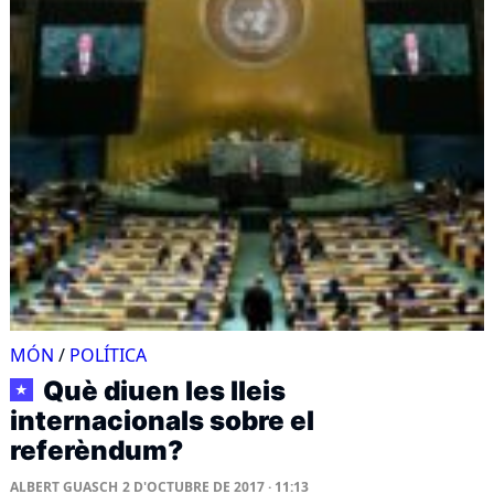
MÓN
/
POLÍTICA
Què diuen les lleis
★
internacionals sobre el
referèndum?
ALBERT GUASCH
2 D'OCTUBRE DE 2017 · 11:13