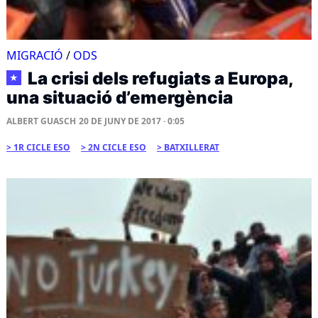
MIGRACIÓ
/
ODS
La crisi dels refugiats a Europa,
★
una situació d’emergència
ALBERT GUASCH
20 DE JUNY DE 2017 · 0:05
1R CICLE ESO
2N CICLE ESO
BATXILLERAT