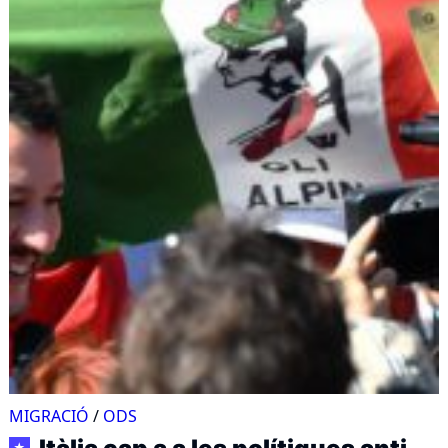
MIGRACIÓ
/
ODS
★