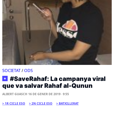
SOCIETAT
/
ODS
#SaveRahaf: La campanya viral
★
que va salvar Rahaf al-Qunun
ALBERT GUASCH
16 DE GENER DE 2019 · 9:55
1R CICLE ESO
2N CICLE ESO
BATXILLERAT