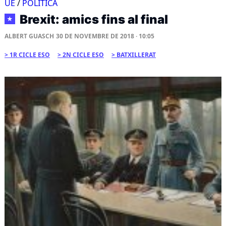
UE
/
POLÍTICA
Brexit: amics fins al final
★
ALBERT GUASCH
30 DE NOVEMBRE DE 2018 · 10:05
1R CICLE ESO
2N CICLE ESO
BATXILLERAT