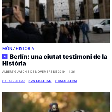
MÓN
/
HISTÒRIA
Berlín: una ciutat testimoni de la
★
Història
ALBERT GUASCH
5 DE NOVEMBRE DE 2019 · 11:36
1R CICLE ESO
2N CICLE ESO
BATXILLERAT