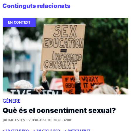
Continguts relacionats
EN CONTEXT
GÈNERE
Què és el consentiment sexual?
JAUME ESTEVE
7 D'AGOST DE 2026 · 6:00
1R CICLE ESO
2N CICLE ESO
BATXILLERAT