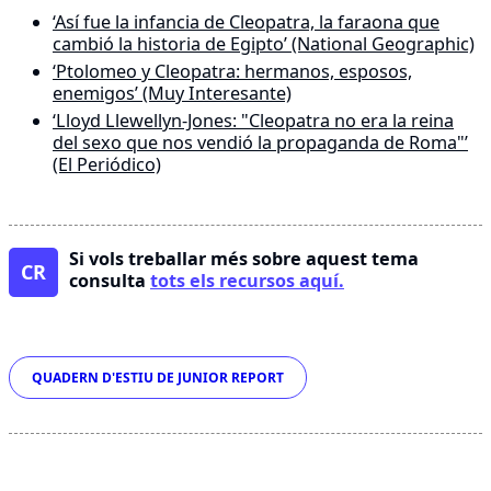
‘Así fue la infancia de Cleopatra, la faraona que
cambió la historia de Egipto’ (National Geographic)
‘Ptolomeo y Cleopatra: hermanos, esposos,
enemigos’ (Muy Interesante)
‘Lloyd Llewellyn-Jones: "Cleopatra no era la reina
del sexo que nos vendió la propaganda de Roma"’
(El Periódico)
Si vols treballar més sobre aquest tema
CR
consulta
tots els recursos aquí.
Etiquetes
QUADERN D'ESTIU DE JUNIOR REPORT