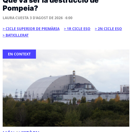
Què va ser la destrucció de
Pompeia?
LAURA CUESTA
3 D'AGOST DE 2026 · 6:00
CICLE SUPERIOR DE PRIMÀRIA
1R CICLE ESO
2N CICLE ESO
BATXILLERAT
EN CONTEXT