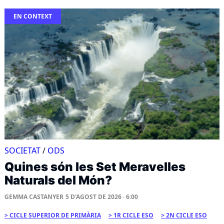
EN CONTEXT
SOCIETAT
/
ODS
Quines són les Set Meravelles
Naturals del Món?
GEMMA CASTANYER
5 D'AGOST DE 2026 · 6:00
CICLE SUPERIOR DE PRIMÀRIA
1R CICLE ESO
2N CICLE ESO