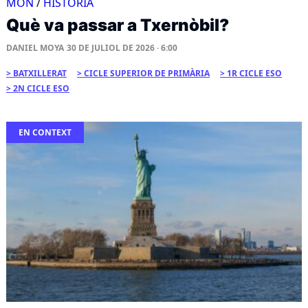
MÓN
/
HISTÒRIA
Què va passar a Txernòbil?
DANIEL MOYA
30 DE JULIOL DE 2026 · 6:00
BATXILLERAT
CICLE SUPERIOR DE PRIMÀRIA
1R CICLE ESO
2N CICLE ESO
EN CONTEXT