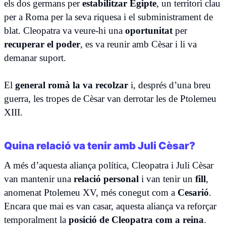
els dos germans per
estabilitzar Egipte
, un territori clau
per a Roma per la seva riquesa i el subministrament de
blat. Cleopatra va veure-hi una
oportunitat
per
recuperar el poder
, es va reunir amb Cèsar i li va
demanar suport.
El
general romà la va recolzar
i, després d’una breu
guerra, les tropes de Cèsar van derrotar les de Ptolemeu
XIII.
Quina relació va tenir amb Juli Cèsar?
A més d’aquesta aliança política, Cleopatra i Juli Cèsar
van mantenir una
relació personal
i van tenir un
fill
,
anomenat Ptolemeu XV, més conegut com a
Cesarió
.
Encara que mai es van casar, aquesta aliança va reforçar
temporalment la
posició de Cleopatra com a reina
.