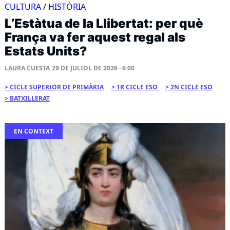
CULTURA
/
HISTÒRIA
L’Estàtua de la Llibertat: per què
França va fer aquest regal als
Estats Units?
LAURA CUESTA
29 DE JULIOL DE 2026 · 6:00
CICLE SUPERIOR DE PRIMÀRIA
1R CICLE ESO
2N CICLE ESO
BATXILLERAT
EN CONTEXT