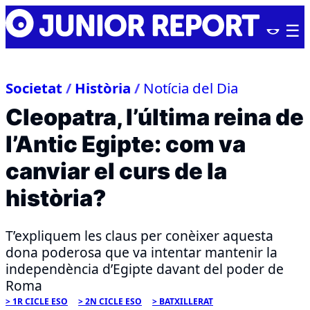
Skip
Junior
to
Report
content
Societat
/
Història
/
Notícia del Dia
Cleopatra, l’última reina de
l’Antic Egipte: com va
canviar el curs de la
història?
T’expliquem les claus per conèixer aquesta
dona poderosa que va intentar mantenir la
independència d’Egipte davant del poder de
Roma
1R CICLE ESO
2N CICLE ESO
BATXILLERAT