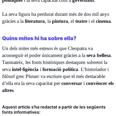
polítiques
i la seva capacitat com a
governant
.
La seva figura ha perdurat durant més de dos mil anys
gràcies a la
literatura
, la
pintura
, el
teatre
i el
cinema
.
Quins mites hi ha sobre ella?
Un dels mites més estesos és que Cleopatra va
aconseguir el poder únicament gràcies a la
seva bellesa
.
Tanmateix, les fonts històriques destaquen sobretot la
seva
intel·ligència
i
formació política
. L’historiador i
filòsof grec Plutarc va escriure que el més destacable
d’ella era la seva capacitat per
conversar
i
convèncer els
altres
.
Aquest article s'ha redactat a partir de les següents
fonts informatives: