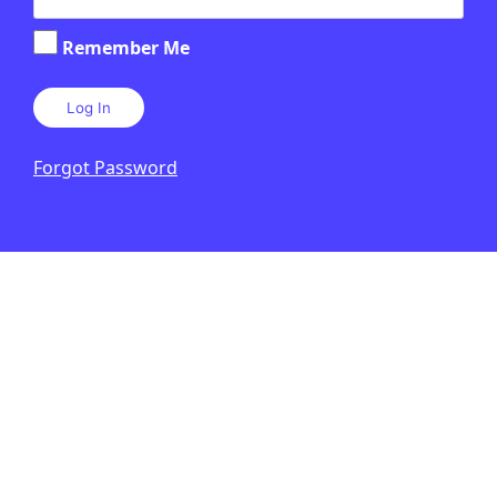
Remember Me
Forgot Password
CIÈNCIA
/
TECNOLOGIA
Qui va inventar la llum?
JAUME ESTEVE
6 D'AGOST DE 2026 · 6:00
1R CICLE ESO
2N CICLE ESO
BATXILLERAT
Verifiquem: laboratori de fact-
checking