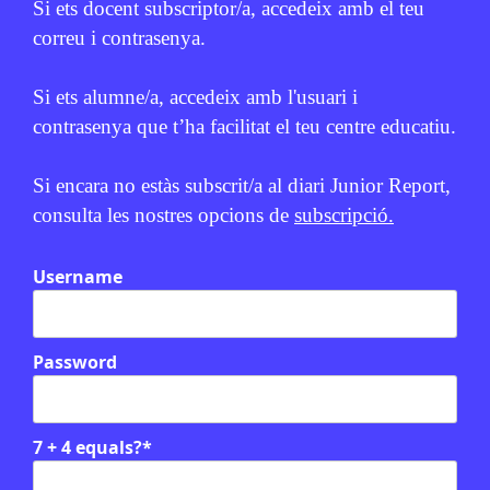
Si ets docent subscriptor/a, accedeix amb el teu
correu i contrasenya.
Si ets alumne/a, accedeix amb l'usuari i
contrasenya que t’ha facilitat el teu centre educatiu.
Si encara no estàs subscrit/a al diari Junior Report,
consulta les nostres opcions de
subscripció.
Username
Relacionats
Password
EN CONTEXT
7 + 4 equals?
*