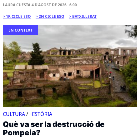
LAURA CUESTA
4 D'AGOST DE 2026 · 6:00
1R CICLE ESO
2N CICLE ESO
BATXILLERAT
EN CONTEXT
CULTURA
/
HISTÒRIA
Què va ser la destrucció de
Pompeia?