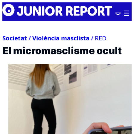
Skip
Junior
to
Report
content
Societat
/
Violència masclista
/
RED
El micromasclisme ocult