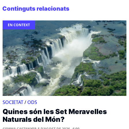
Continguts relacionats
EN CONTEXT
SOCIETAT
/
ODS
Quines són les Set Meravelles
Naturals del Món?
GEMMA CASTANYER
5 D'AGOST DE 2026 · 6:00