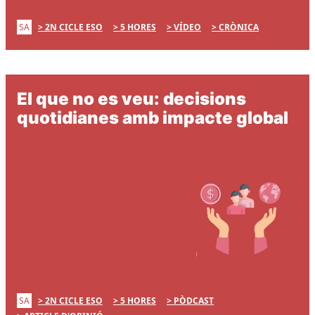
SA
2N CICLE ESO
5 HORES
VÍDEO
CRÒNICA
El que no es veu: decisions
quotidianes amb impacte global
SA
2N CICLE ESO
5 HORES
PÒDCAST