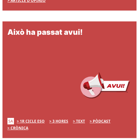
ARTICLE D'OPINIÓ
Això ha passat avui!
SA
1R CICLE ESO
3 HORES
TEXT
PÒDCAST
CRÒNICA