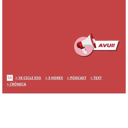
SA
1R CICLE ESO
3 HORES
PÒDCAST
TEXT
CRÒNICA