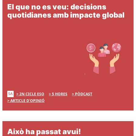
El que no es veu: decisions
quotidianes amb impacte global
SA
2N CICLE ESO
5 HORES
PÒDCAST
ARTICLE D'OPINIÓ
Això ha passat avui!