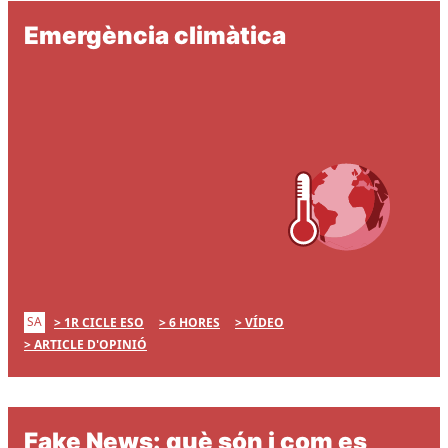
Emergència climàtica
SA
1R CICLE ESO
6 HORES
VÍDEO
ARTICLE D'OPINIÓ
Fake News: què són i com es