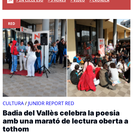
SA
2N CICLE ESO
5 HORES
VÍDEO
CRÒNICA
RED
CULTURA
/
JUNIOR REPORT RED
Badia del Vallès celebra la poesia
amb una marató de lectura oberta a
tothom