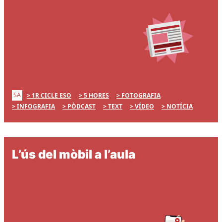
SA
1R CICLE ESO
5 HORES
FOTOGRAFIA
INFOGRAFIA
PÒDCAST
TEXT
VÍDEO
NOTÍCIA
L’ús del mòbil a l’aula