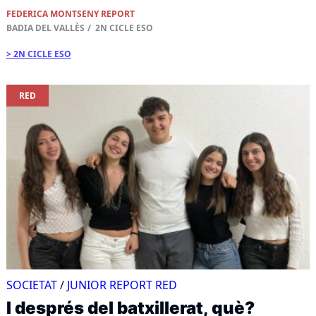
FEDERICA MONTSENY REPORT
BADIA DEL VALLÈS
2N CICLE ESO
2N CICLE ESO
RED
SOCIETAT
/
JUNIOR REPORT RED
I després del batxillerat, què?