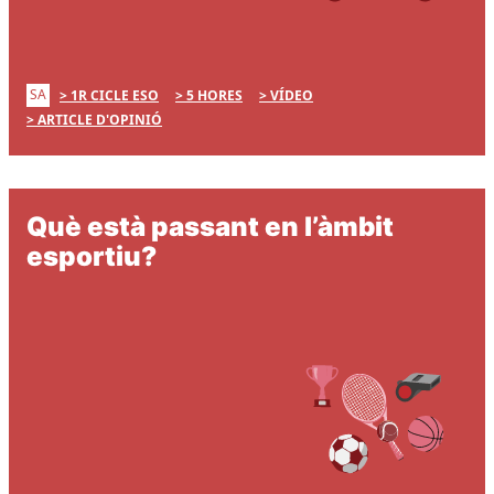
SA
1R CICLE ESO
5 HORES
VÍDEO
ARTICLE D'OPINIÓ
Què està passant en l’àmbit
esportiu?