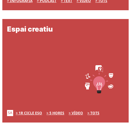
INFOGRAFIA
PÒDCAST
TEXT
VÍDEO
TOTS
Espai creatiu
SA
1R CICLE ESO
5 HORES
VÍDEO
TOTS