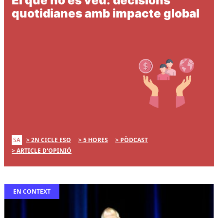
El que no es veu: decisions
quotidianes amb impacte global
SA
2N CICLE ESO
5 HORES
PÒDCAST
ARTICLE D'OPINIÓ
EN CONTEXT