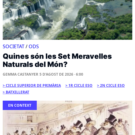
SOCIETAT
/
ODS
Quines són les Set Meravelles
Naturals del Món?
GEMMA CASTANYER
5 D'AGOST DE 2026 · 6:00
CICLE SUPERIOR DE PRIMÀRIA
1R CICLE ESO
2N CICLE ESO
BATXILLERAT
EN CONTEXT