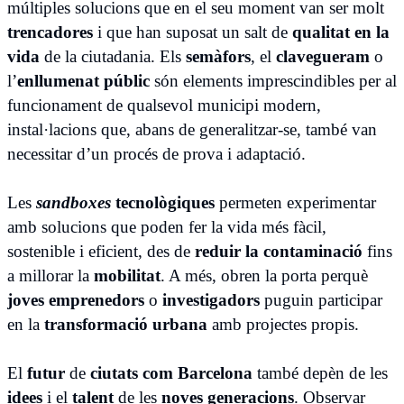
múltiples solucions que en el seu moment van ser molt
trencadores
i que han suposat un salt de
qualitat en la
vida
de la ciutadania. Els
semàfors
, el
clavegueram
o
l’
enllumenat públic
són elements imprescindibles per al
funcionament de qualsevol municipi modern,
instal·lacions que, abans de generalitzar-se, també van
necessitar d’un procés de prova i adaptació.
Les
sandboxes
tecnològiques
permeten experimentar
amb solucions que poden fer la vida més fàcil,
sostenible i eficient, des de
reduir la contaminació
fins
a millorar la
mobilitat
. A més, obren la porta perquè
joves emprenedors
o
investigadors
puguin participar
en la
transformació urbana
amb projectes propis.
El
futur
de
ciutats com Barcelona
també depèn de les
idees
i el
talent
de les
noves generacions
. Observar