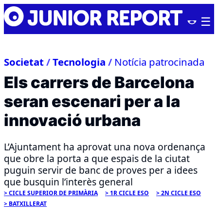
Skip
Junior
to
Report
content
Societat
/
Tecnologia
/
Notícia patrocinada
Els carrers de Barcelona
seran escenari per a la
innovació urbana
L’Ajuntament ha aprovat una nova ordenança
que obre la porta a que espais de la ciutat
puguin servir de banc de proves per a idees
que busquin l’interès general
CICLE SUPERIOR DE PRIMÀRIA
1R CICLE ESO
2N CICLE ESO
BATXILLERAT