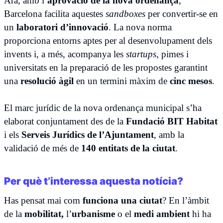
Ara, amb l’
aprovació de la nova ordenança
,
Barcelona facilita aquestes
sandboxes
per convertir-se en
un
laboratori d’innovació
. La nova norma
proporciona entorns aptes per al desenvolupament dels
invents i, a més, acompanya les
startups
, pimes i
universitats en la preparació de les propostes garantint
una
resolució àgil
en un termini màxim de
cinc mesos
.
El marc jurídic de la nova ordenança municipal s’ha
elaborat conjuntament des de la
Fundació BIT Habitat
i els
Serveis Jurídics de l’Ajuntament
, amb la
validació de més de
140 entitats de la ciutat
.
Per què t’interessa aquesta notícia?
Has pensat mai com
funciona una ciutat
? En l’àmbit
de la
mobilitat,
l’
urbanisme
o el
medi ambient
hi ha