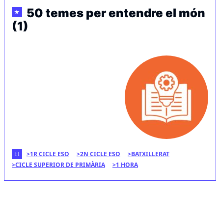
50 temes per entendre el món
★
(1)
EI
1R CICLE ESO
2N CICLE ESO
BATXILLERAT
CICLE SUPERIOR DE PRIMÀRIA
1 HORA