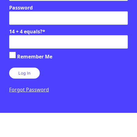
Password
14 + 4 equals?
*
Remember Me
Forgot Password
PUBLICITAT: