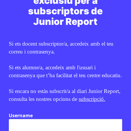
exclusiu per a
CICLE SUPERIOR DE PRIMÀRIA
1R CICLE ESO
2N CICLE ESO
subscriptors de
BATXILLERAT
Junior Report
PUBLICITAT:
Si ets docent subscriptor/a, accedeix amb el teu
correu i contrasenya.
Si ets alumne/a, accedeix amb l'usuari i
contrasenya que t’ha facilitat el teu centre educatiu.
Si encara no estàs subscrit/a al diari Junior Report,
consulta les nostres opcions de
subscripció.
Username