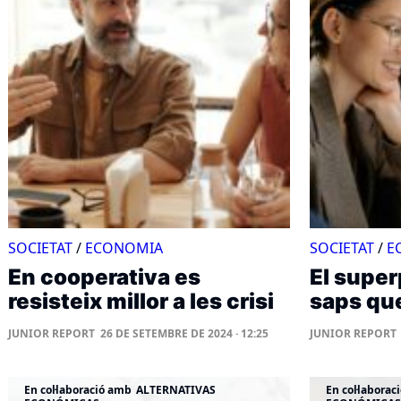
SOCIETAT
/
ECONOMIA
SOCIETAT
/
E
En cooperativa es
El supe
resisteix millor a les crisi
saps qu
JUNIOR REPORT
26 DE SETEMBRE DE 2024 · 12:25
JUNIOR REPORT
En col·laboració amb
ALTERNATIVAS
En col·laborac