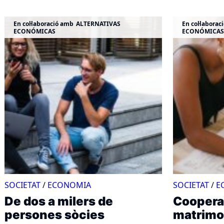
En col·laboració amb
ALTERNATIVAS
En col·laborac
ECONÓMICAS
ECONÓMICAS
SOCIETAT
/
ECONOMIA
SOCIETAT
/
E
De dos a milers de
Coopera
persones sòcies
matrimo