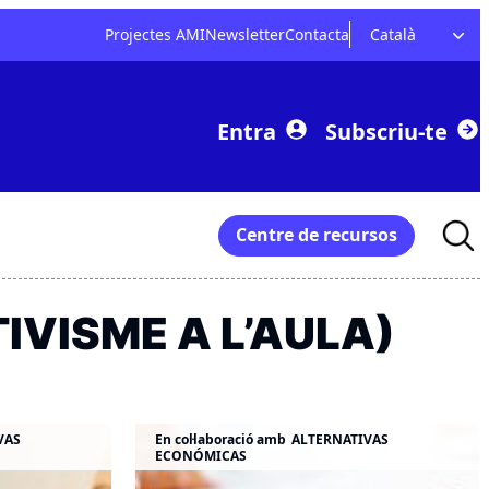
Projectes AMI
Newsletter
Contacta
Català
Entra
Subscriu-te
Searc
Centre de recursos
for:
IVISME A L’AULA)
VAS
En col·laboració amb
ALTERNATIVAS
ECONÓMICAS