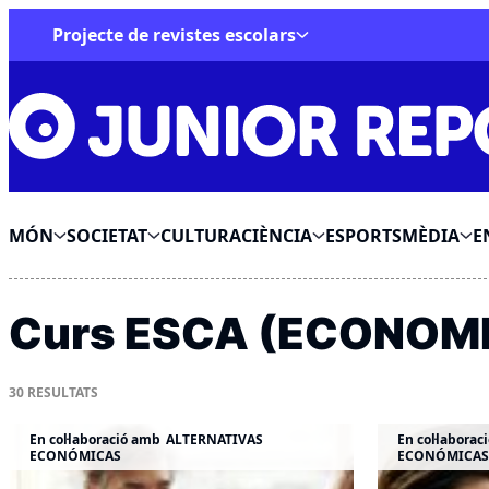
Skip
Projecte de revistes escolars
to
Junior Report
content
MÓN
SOCIETAT
CULTURA
CIÈNCIA
ESPORTS
MÈDIA
E
Curs ESCA (ECONOMI
30
RESULTATS
En col·laboració amb
ALTERNATIVAS
En col·laborac
ECONÓMICAS
ECONÓMICAS