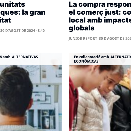
unitats
La compra respon
ques: la gran
el comerç just: 
tat
local amb impact
globals
30 D'AGOST DE 2024 · 8:40
JUNIOR REPORT
30 D'AGOST DE 2024
ió amb
ALTERNATIVAS
En col·laboració amb
ALTERNATI
ECONÓMICAS