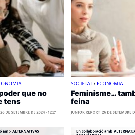
CONOMIA
SOCIETAT
/
ECONOMIA
rpoder que no
Feminisme… també
e tens
feina
26 DE SETEMBRE DE 2024 · 12:21
JUNIOR REPORT
26 DE SETEMBRE DE
ió amb
ALTERNATIVAS
En col·laboració amb
ALTERNATI