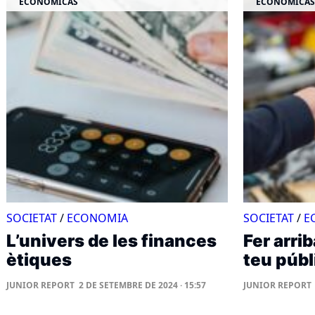
ECONÓMICAS
ECONÓMICAS
SOCIETAT
/
ECONOMIA
SOCIETAT
/
E
L’univers de les finances
Fer arrib
ètiques
teu públ
JUNIOR REPORT
2 DE SETEMBRE DE 2024 · 15:57
JUNIOR REPORT