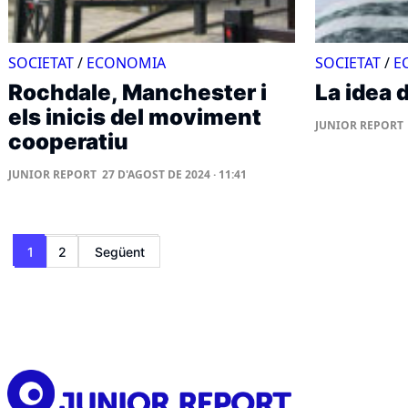
SOCIETAT
/
ECONOMIA
SOCIETAT
/
E
Rochdale, Manchester i
La idea 
els inicis del moviment
JUNIOR REPORT
cooperatiu
JUNIOR REPORT
27 D'AGOST DE 2024 · 11:41
Paginació
1
2
Següent
de
les
entrades