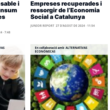
sable i
Empreses recuperades i
consum
ressorgir de l’Economia
es
Social a Catalunya
JUNIOR REPORT
27 D'AGOST DE 2024 · 11:54
 · 7:48
VAS
En col·laboració amb
ALTERNATIVAS
ECONÓMICAS