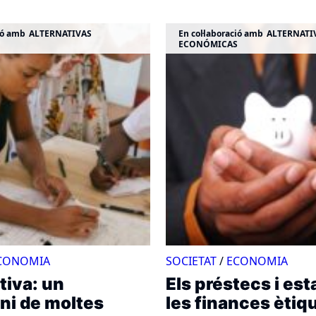
ió amb
ALTERNATIVAS
En col·laboració amb
ALTERNATI
ECONÓMICAS
CONOMIA
SOCIETAT
/
ECONOMIA
tiva: un
Els préstecs i est
ni de moltes
les finances ètiq