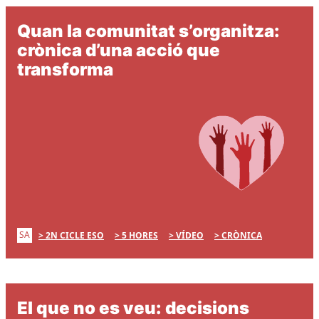
Quan la comunitat s’organitza:
crònica d’una acció que
transforma
SA
2N CICLE ESO
5 HORES
VÍDEO
CRÒNICA
El que no es veu: decisions