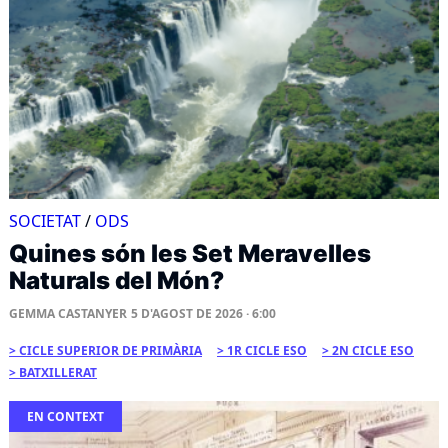
SOCIETAT
/
ODS
Quines són les Set Meravelles
Naturals del Món?
GEMMA CASTANYER
5 D'AGOST DE 2026 · 6:00
CICLE SUPERIOR DE PRIMÀRIA
1R CICLE ESO
2N CICLE ESO
BATXILLERAT
EN CONTEXT