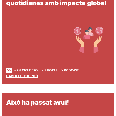
quotidianes amb impacte global
SA
2N CICLE ESO
5 HORES
PÒDCAST
ARTICLE D'OPINIÓ
Això ha passat avui!