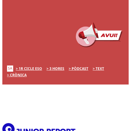
SA
1R CICLE ESO
3 HORES
PÒDCAST
TEXT
CRÒNICA