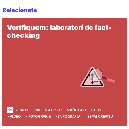
Relacionats
Verifiquem: laboratori de fact-
checking
SA
BATXILLERAT
4 HORES
PÒDCAST
TEXT
VÍDEO
FOTOGRAFIA
INFOGRAFIA
ESPAI CREATIU