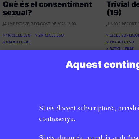
Què és el consentiment
Trivial d
sexual?
(19)
JAUME ESTEVE
7 D'AGOST DE 2026 · 6:00
JUNIOR REPORT
1R CICLE ESO
2N CICLE ESO
CICLE SUPERIO
BATXILLERAT
1R CICLE ESO
BATXILLERAT
Aquest conting
Si ets docent subscriptor/a, accede
contrasenya.
Si ets alumne/a, accedeix amb l'us