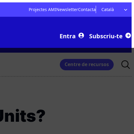
Projectes AMI
Newsletter
Contacta
Català
Entra
Subscriu-te
Searc
Centre de recursos
for:
Units?