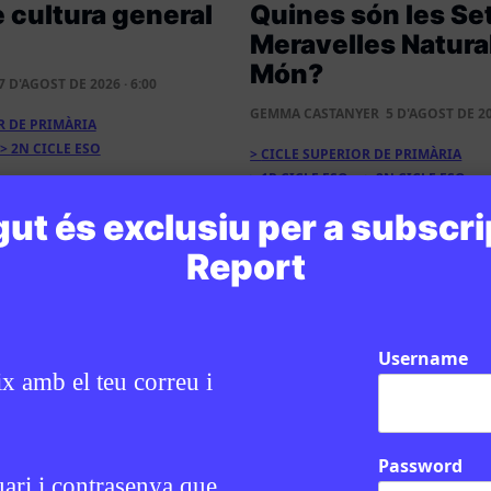
e cultura general
Quines són les Se
Meravelles Natura
Món?
7 D'AGOST DE 2026 · 6:00
GEMMA CASTANYER
5 D'AGOST DE 20
R DE PRIMÀRIA
2N CICLE ESO
CICLE SUPERIOR DE PRIMÀRIA
1R CICLE ESO
2N CICLE ESO
BATXILLERAT
ut és exclusiu per a subscri
Report
Username
ix amb el teu correu i
Password
uari i contrasenya que