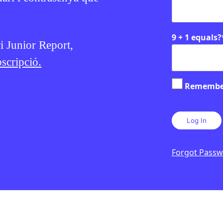
9 + 1 equals?
ri Junior Report,
scripció.
Remembe
Forgot Pass