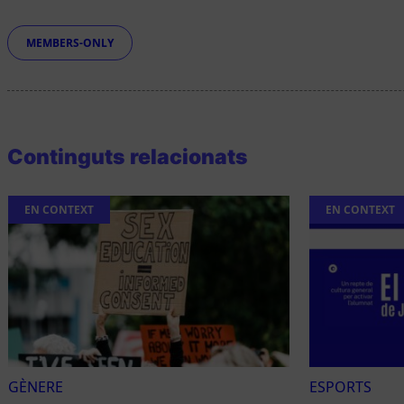
Etiquetes
MEMBERS-ONLY
Continguts relacionats
EN CONTEXT
EN CONTEXT
GÈNERE
ESPORTS