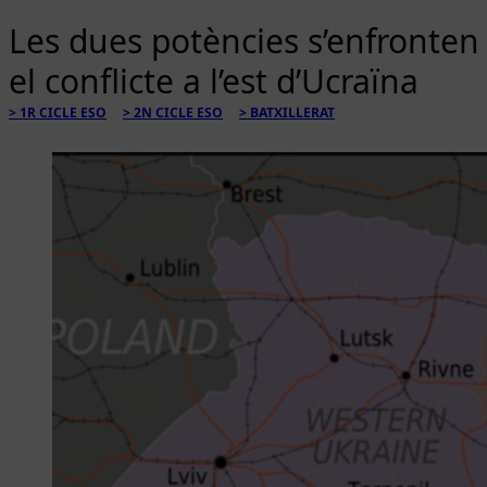
Les dues potències s’enfronten
el conflicte a l’est d’Ucraïna
1R CICLE ESO
2N CICLE ESO
BATXILLERAT