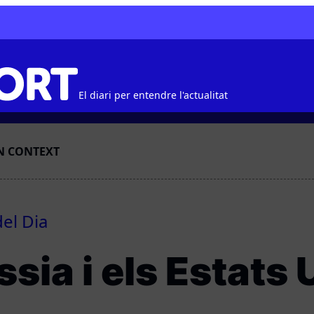
El diari per entendre l'actualitat
N CONTEXT
del Dia
sia i els Estats 