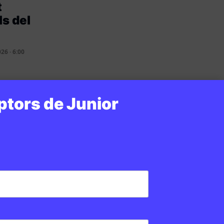
t
ls del
26 · 6:00
ptors de Junior