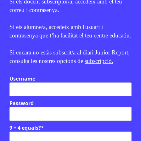
Si ets docent subscriptor/a, accedeix amb el teu
correu i contrasenya.
Si ets alumne/a, accedeix amb l'usuari i
contrasenya que t’ha facilitat el teu centre educatiu.
Si encara no estàs subscrit/a al diari Junior Report,
consulta les nostres opcions de
subscripció.
Username
Password
Relacionats
EN CONTEXT
9 + 4 equals?
*