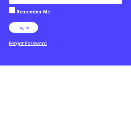
Remember Me
Forgot Password
CIÈNCIA
/
TECNOLOGIA
Qui va inventar la llum?
JAUME ESTEVE
6 D'AGOST DE 2026 · 6:00
1R CICLE ESO
2N CICLE ESO
BATXILLERAT
Verifiquem: laboratori de fact-
checking