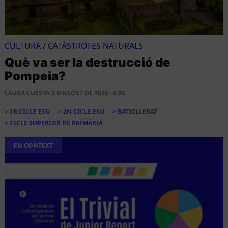
CULTURA
/
CATÀSTROFES NATURALS
Què va ser la destrucció de
Pompeia?
LAURA CUESTA
3 D'AGOST DE 2026 · 6:00
1R CICLE ESO
2N CICLE ESO
BATXILLERAT
CICLE SUPERIOR DE PRIMÀRIA
EN CONTEXT